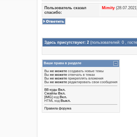
Пользователь сказал
Mimity
(28.07.2021
cпасибо:
Здесь присутствуют: 2
(пользователей: 0 , госте
Ваши права в разделе
Вы
не можете
создавать новые темы
Вы
не можете
отвечать в темах
Вы
не можете
прикреплять вложения
Вы
не можете
редактировать свои сообщения
BB коды
Вкл.
Смайлы
Вкл.
[IMG]
код
Вкл.
HTML код
Выкл.
Правила форума