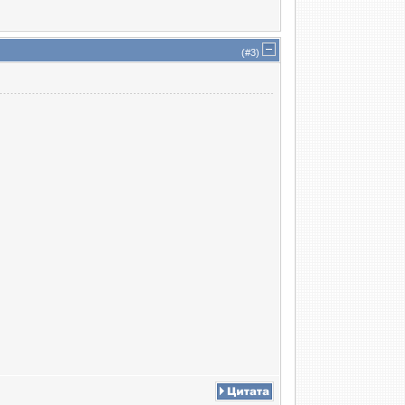
(#
3
)