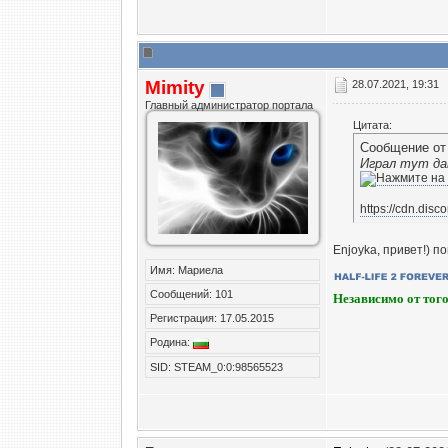
Mimity
28.07.2021, 19:31
Главный администратор портала
Цитата:
Сообщение о
Играл тут да
https://cdn.dis
Enjoyka, привет!) п
Имя: Мариела
Сообщений: 101
Независимо от того
Регистрация: 17.05.2015
Родина:
SID: STEAM_0:0:98565523