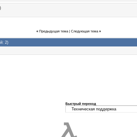
)
«
Предыдущая тема
|
Следующая тема
»
й: 2)
Быстрый переход