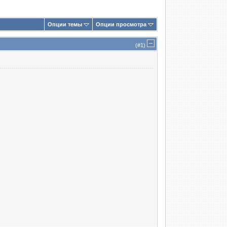
Опции темы
Опции просмотра
(#
1
)