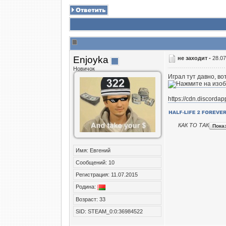
Enjoyka
не заходит -
28.07
Новичок
Играл тут давно, в
https://cdn.discord
КАК ТО ТАК
Имя: Евгений
Сообщений: 10
Регистрация: 11.07.2015
Родина:
Возраст: 33
SID: STEAM_0:0:36984522