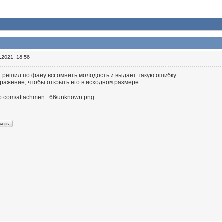
.2021, 18:58
от решил по фану вспомнить молодость и выдаёт такую ошибку
app.com/attachmen...66/unknown.png