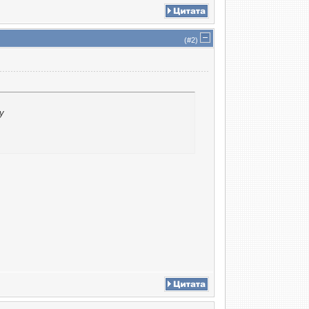
(#
2
)
у