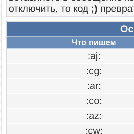
отключить, то код
;)
преврат
Ос
Что пишем
:aj:
:cg:
:ar:
:co:
:az:
:cw: