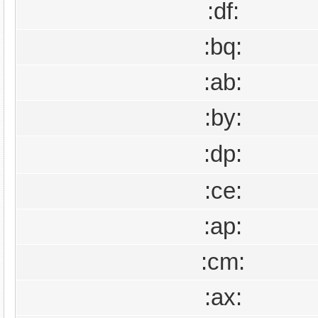
:df:
:bq:
:ab:
:by:
:dp:
:ce:
:ap:
:cm:
:ax: