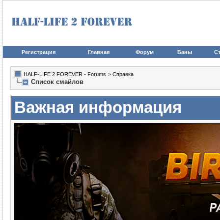
Регистрация
Главная
Форум
Баны
Ст
HALF-LIFE 2 FOREVER - Forums
>
Справка
Список смайлов
Важная информация