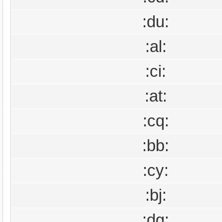
:du:
:al:
:ci:
:at:
:cq:
:bb:
:cy:
:bj:
:dg: