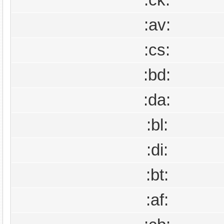
:ck:
:av:
:cs:
:bd:
:da:
:bl:
:di:
:bt:
:af: