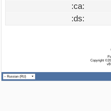
:ca:
:ds:
Ра
Copyright ©20
vB