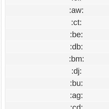
:aw:
:ct:
:be:
:db:
:bm:
:dj:
:bu:
:ag:
:cd: