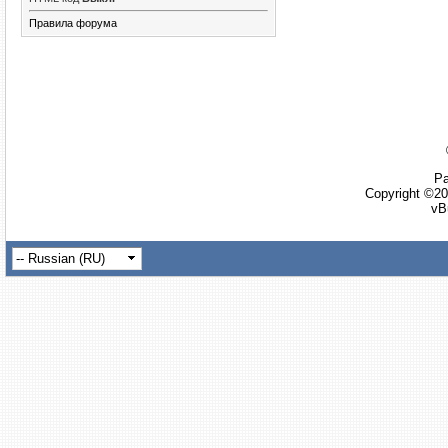
Правила форума
Ра
Copyright ©20
vB