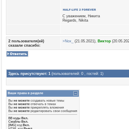
С уважением, Никита
Regards, Nikita
2 пользователя(ей)
>Nox_
(21.05.2021),
Виктор
(20.05.20
сказали cпасибо:
Здесь присутствуют: 1
(пользователей: 0 , гостей: 1)
Ваши права в разделе
Вы
не можете
создавать новые темы
Вы
не можете
отвечать в темах
Вы
не можете
прикреплять вложения
Вы
не можете
редактировать свои сообщения
BB коды
Вкл.
Смайлы
Вкл.
[IMG]
код
Вкл.
HTML код
Выкл.