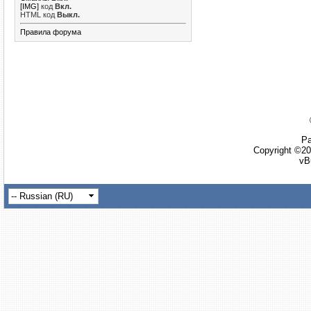
[IMG]
код
Вкл.
HTML код
Выкл.
Правила форума
Ра
Copyright ©20
vB