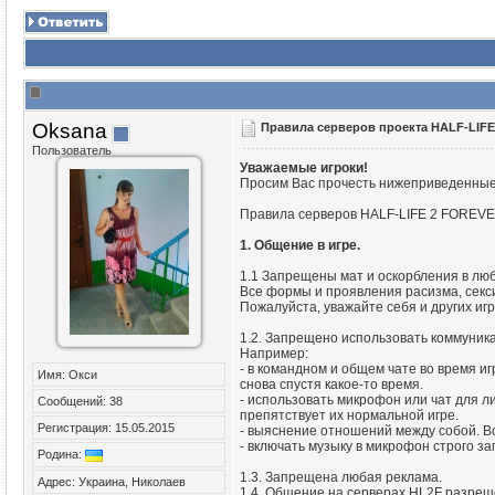
Oksana
Правила серверов проекта HALF-LIF
Пользователь
Уважаемые игроки!
Просим Вас прочесть нижеприведенные
Правила серверов HALF-LIFE 2 FOREV
1. Общение в игре.
1.1 Запрещены мат и оскорбления в лю
Все формы и проявления расизма, секси
Пожалуйста, уважайте себя и других игр
1.2. Запрещено использовать коммуник
Например:
- в командном и общем чате во время 
Имя: Окси
снова спустя какое-то время.
- использовать микрофон или чат для л
Сообщений: 38
препятствует их нормальной игре.
Регистрация: 15.05.2015
- выяснение отношений между собой. Все 
- включать музыку в микрофон строго за
Родина:
1.3. Запрещена любая реклама.
Адрес: Украина, Николаев
1.4. Общение на серверах HL2F разреше