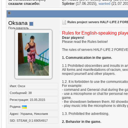
сказали cпасибо:
Splinter
(17.06.2015),
wanted
(21.07.20
Oksana
Rules project servers HALF-LIFE 2 FO
Пользователь
Rules for English-speaking playe
Dear players!
Please read the Rules below!
The rules of servers HALF-LIFE 2 FOREV
1. Communication in the game.
1.1 Prohibited obscenities and insults in a
All forms and manifestations of racism, sex
respect yourself and other players.
1.2. It is forbidden to use the communicat
For example:
Имя: Окси
- command and General chat during the game
Сообщений: 38
- use a microphone or chat for personal neg
game.
Регистрация: 15.05.2015
- the showdown between them. All showdown
- play music into the microphone is strictly 
Родина:
1.3. Prohibited the advertising.
Адрес: Украина, Николаев
SID: STEAM_0:1:69054917
2. Behavior in the game.