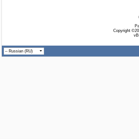
Ра
Copyright ©20
vB