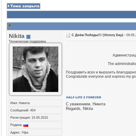
Nikita
С Днём Победы!!! (Victory Day) -
09.05.
Техническая поддержка
Администраци
The administrati
Поздравить всех и выразить благодарн
Congratulate everyone and express my grat
Имя: Никита
С уважением, Никита
Regards, Nikita
Сообщений: 454
Регистрация: 15.05.2015
Родина:
Адрес: Уфа