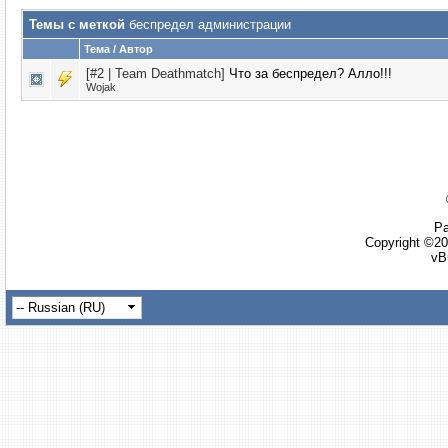
Темы с меткой
беспредел администрации
Тема / Автор
[#2 | Team Deathmatch]
Что за беспредел? Алло!!!
Wojak
Ра
Copyright ©20
vB