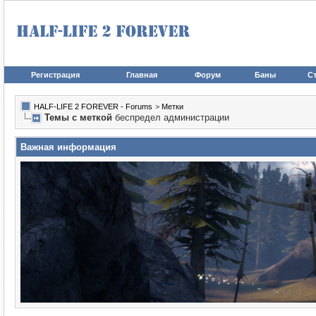
Регистрация
Главная
Форум
Баны
Ст
HALF-LIFE 2 FOREVER - Forums
>
Метки
Темы с меткой
беспредел администрации
Важная информация