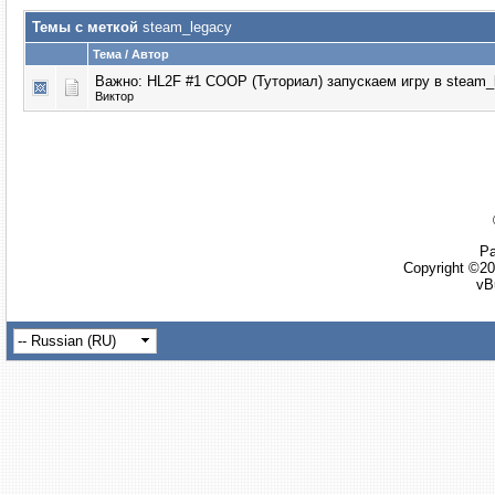
Темы с меткой
steam_legacy
Тема / Автор
Важно:
HL2F #1 COOP (Туториал) запускаем игру в steam_
Виктор
Ра
Copyright ©20
vB