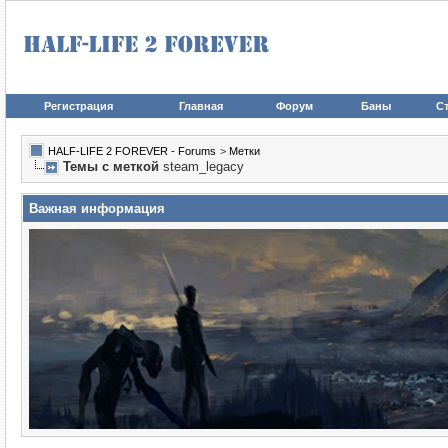
Регистрация
Главная
Форум
Баны
Ст
HALF-LIFE 2 FOREVER - Forums
>
Метки
Темы с меткой
steam_legacy
Важная информация