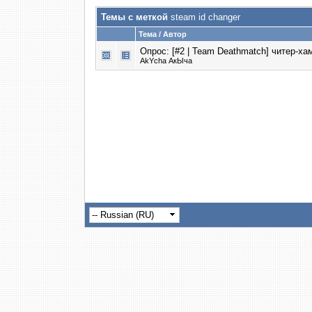
Темы с меткой
steam id changer
Тема / Автор
Опрос: [#2 | Team Deathmatch]
читер-ха
AkYcha АкЫча