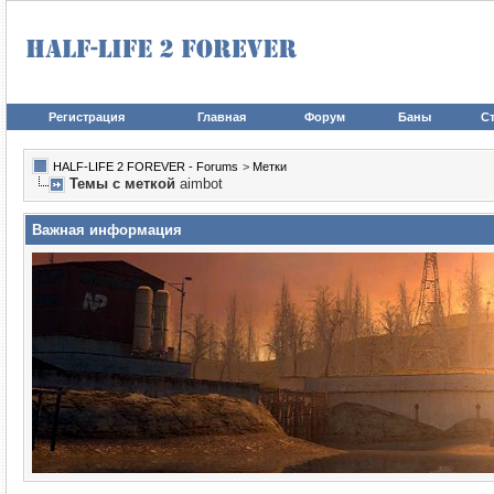
Регистрация
Главная
Форум
Баны
Ст
HALF-LIFE 2 FOREVER - Forums
>
Метки
Темы с меткой
aimbot
Важная информация