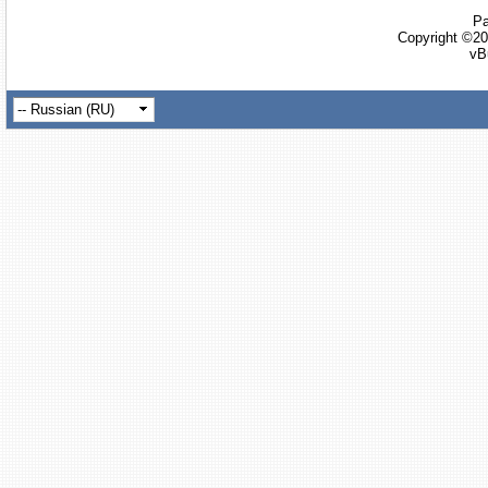
Ра
Copyright ©20
vB