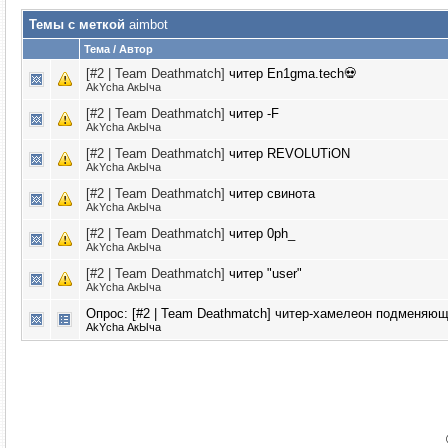
Темы с меткой
aimbot
Тема / Автор
[#2 | Team Deathmatch]
читер En1gma.tech💀
AkYcha АкЫча
[#2 | Team Deathmatch]
читер -F
AkYcha АкЫча
[#2 | Team Deathmatch]
читер REVOLUTiON
AkYcha АкЫча
[#2 | Team Deathmatch]
читер свинота
AkYcha АкЫча
[#2 | Team Deathmatch]
читер 0ph_
AkYcha АкЫча
[#2 | Team Deathmatch]
читер "user"
AkYcha АкЫча
Опрос: [#2 | Team Deathmatch]
читер-хамелеон подменяющи
AkYcha АкЫча