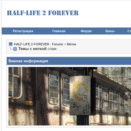
Регистрация
Главная
Форум
Баны
Ст
HALF-LIFE 2 FOREVER - Forums
>
Метки
Темы с меткой
спам
Важная информация