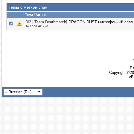
Темы с меткой
спам
Тема / Автор
[#2 | Team Deathmatch]
DRAGON DUST микрофонный спам
AkYcha АкЫча
Ра
Copyright ©20
vB