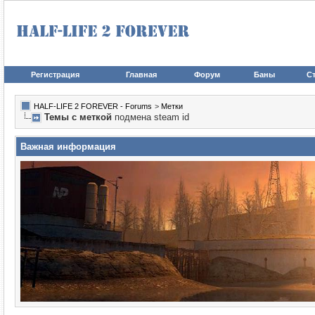
Регистрация
Главная
Форум
Баны
Ст
HALF-LIFE 2 FOREVER - Forums
>
Метки
Темы с меткой
подмена steam id
Важная информация