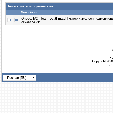
Темы с меткой
подмена steam id
Тема / Автор
Опрос: [#2 | Team Deathmatch]
читер-хамелеон подменяющи
AkYcha АкЫча
Ра
Copyright ©20
vB