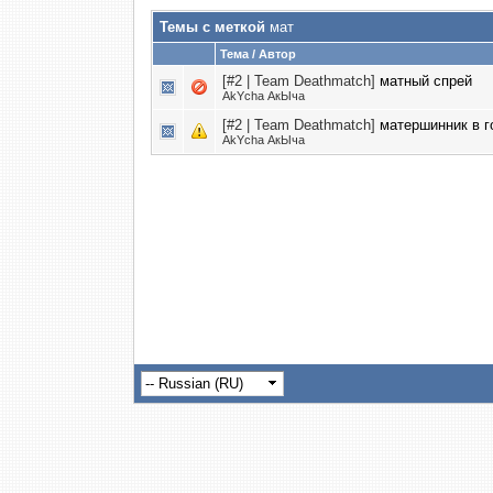
Темы с меткой
мат
Тема / Автор
[#2 | Team Deathmatch]
матный спрей
AkYcha АкЫча
[#2 | Team Deathmatch]
матершинник в г
AkYcha АкЫча