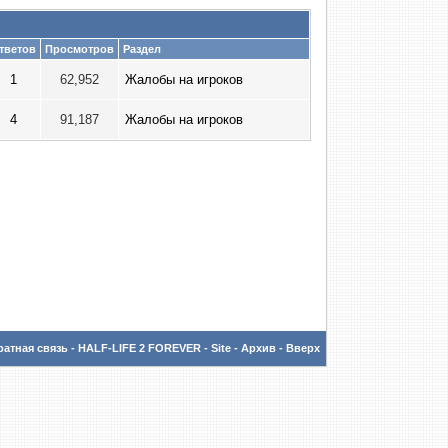
тветов
Просмотров
Раздел
1
62,952
Жалобы на игроков
4
91,187
Жалобы на игроков
атная связь
-
HALF-LIFE 2 FOREVER - Site
-
Архив
-
Вверх