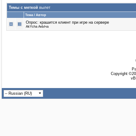
Темы с меткой
вылет
Тема / Автор
Опрос:
крашится клиент при игре на сервере
AkYcha АкЫча
Ра
Copyright ©20
vB