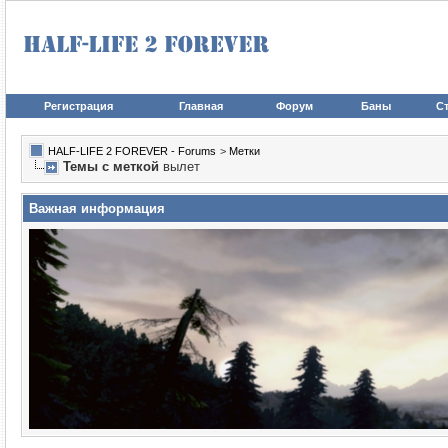
Регистрация
Главная
Форум
Баны
Ст
HALF-LIFE 2 FOREVER - Forums
>
Метки
Темы с меткой
вылет
Важная информация