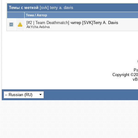
Темы с меткой
[svk] terry a. davis
Тема / Автор
[#2 | Team Deathmatch]
читер [SVK]Terry A. Davis
AkYcha АкЫча
Ра
Copyright ©20
vB