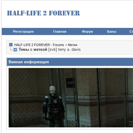
Регистрация
Главная
Форум
Баны
Ст
HALF-LIFE 2 FOREVER - Forums
>
Метки
Темы с меткой
[svk] terry a. davis
Важная информация