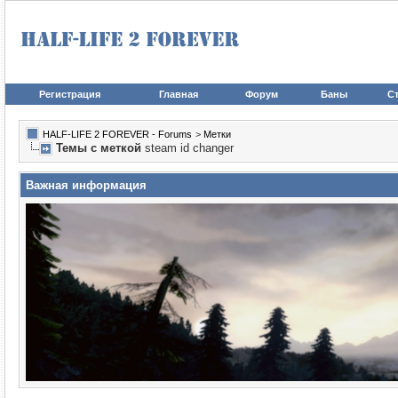
Регистрация
Главная
Форум
Баны
Ст
HALF-LIFE 2 FOREVER - Forums
>
Метки
Темы с меткой
steam id changer
Важная информация