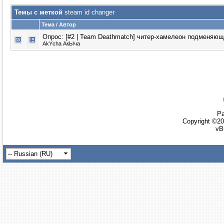
Темы с меткой
steam id changer
Тема / Автор
Опрос: [#2 | Team Deathmatch]
читер-хамелеон подменяющи
AkYcha АкЫча
Ра
Copyright ©20
vB