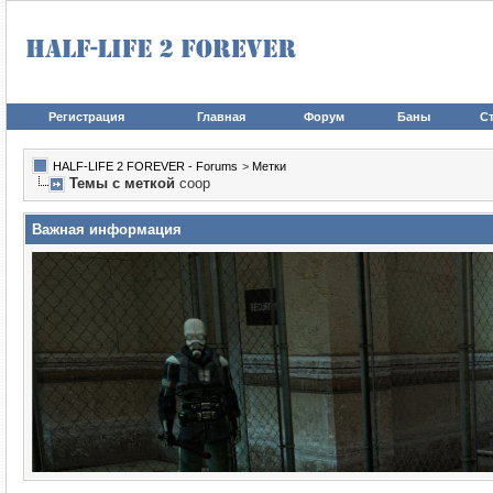
Регистрация
Главная
Форум
Баны
Ст
HALF-LIFE 2 FOREVER - Forums
>
Метки
Темы с меткой
coop
Важная информация