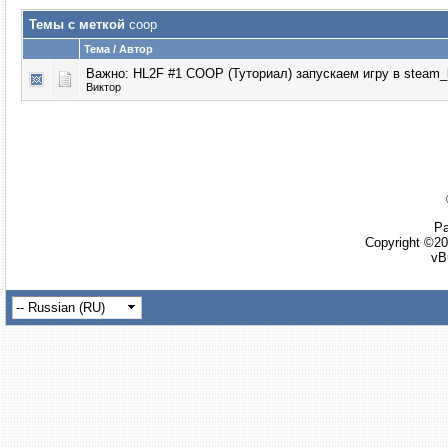
Темы с меткой
coop
Тема / Автор
Важно:
HL2F #1 COOP (Туториал) запускаем игру в steam_
Виктор
Ра
Copyright ©20
vB