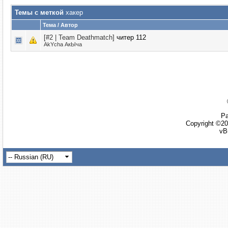
Темы с меткой
хакер
Тема / Автор
[#2 | Team Deathmatch]
читер 112
AkYcha АкЫча
Ра
Copyright ©20
vB