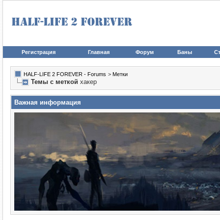
Регистрация
Главная
Форум
Баны
Ст
HALF-LIFE 2 FOREVER - Forums
>
Метки
Темы с меткой
хакер
Важная информация