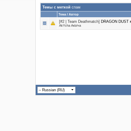
Темы с меткой
спам
Тема / Автор
[#2 | Team Deathmatch]
DRAGON DUST м
AkYcha АкЫча