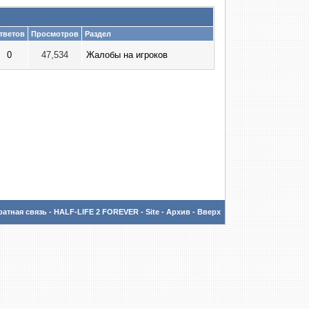
тветов
Просмотров
Раздел
0
47,534
Жалобы на игроков
атная связь
-
HALF-LIFE 2 FOREVER - Site
-
Архив
-
Вверх