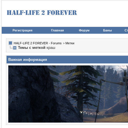
Регистрация
Главная
Форум
Баны
Ст
HALF-LIFE 2 FOREVER - Forums
>
Метки
Темы с меткой
краш
Важная информация