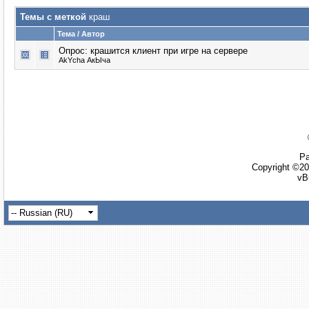
Темы с меткой
краш
Тема / Автор
Опрос:
крашится клиент при игре на сервере
AkYcha АкЫча
Ра
Copyright ©20
vB