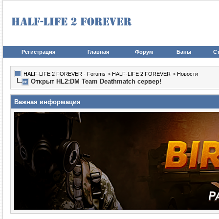
Регистрация
Главная
Форум
Баны
Ст
HALF-LIFE 2 FOREVER - Forums
>
HALF-LIFE 2 FOREVER
>
Новости
Открыт HL2:DM Team Deathmatch сервер!
Важная информация