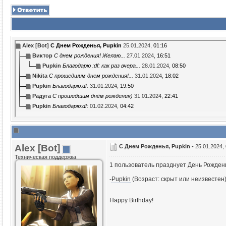
Alex [Bot]
С Днем Рожденья, Puрkin
25.01.2024,
01:16
Виктор
С днем рождения! Желаю...
27.01.2024,
16:51
Puрkin
Благодарю :df: как раз вчера...
28.01.2024,
08:50
Nikita
С прошедшим днем рождения!...
31.01.2024,
18:02
Puрkin
Благодарю:df:
31.01.2024,
19:50
Радуга
С прошедшим днём рождения)
31.01.2024,
22:41
Puрkin
Благодарю:df:
01.02.2024,
04:42
Alex [Bot]
С Днем Рожденья, Puрkin -
25.01.2024,
Техническая поддержка
1 пользователь празднует День Рождень
-
Puрkin
(Возраст: скрыт или неизвестен
Happy Birthday!