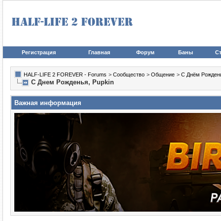
Регистрация
Главная
Форум
Баны
Ст
HALF-LIFE 2 FOREVER - Forums
>
Сообщество
>
Общение
>
С Днём Рожден
С Днем Рожденья, Puрkin
Важная информация