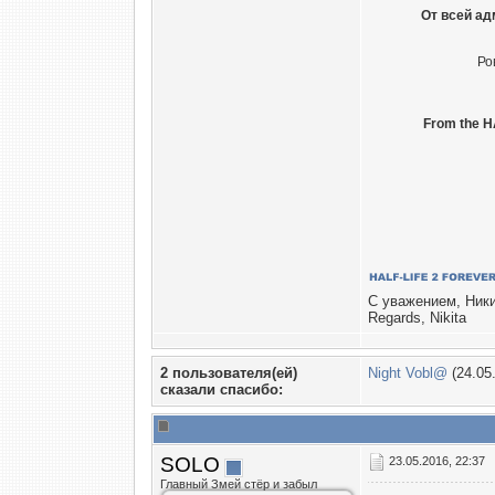
От всей ад
Ро
From the H
С уважением, Ник
Regards, Nikita
2 пользователя(ей)
Night Vobl@
(24.05
сказали cпасибо:
SOLO
23.05.2016, 22:37
Главный Змей стёр и забыл