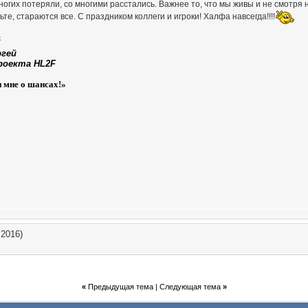
огих потеряли, со многими расстались. Важнее то, что мы живы и не смотря н
ьте, стараются все. С праздником коллеги и игроки! Халфа навсегда!!!!
ргей
роекта HL2F
и мне о шансах!»
.2016)
«
Предыдущая тема
|
Следующая тема
»