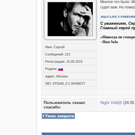
Многое что было. Мн
судит вам. Но повер
C уважением, Се
Главный герой п
«
Никогда не говор
- Han Solo
Имя: Сергей
Сообщений: 213
Регистрация: 15.05.2015
Родина:
Адрес: Москва
SID: STEAM_0:1:35499077
Пользователь сказал
Night Vobl@
(24.05
cпасибо: