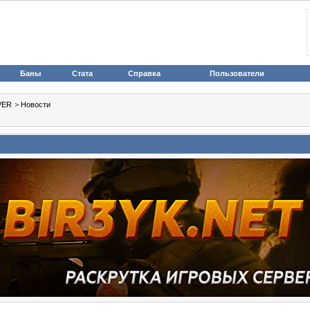
Баны
Стата
Справка
Пользователи
VER
>
Новости