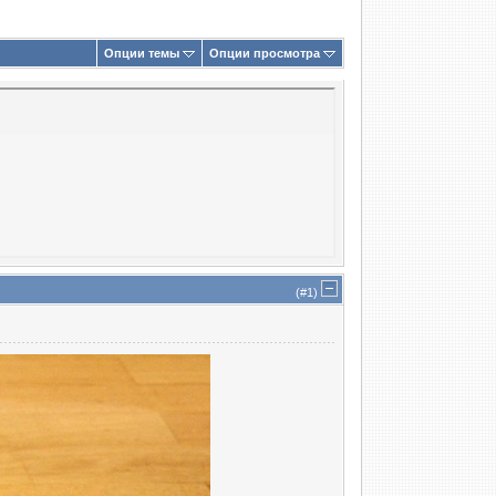
Опции темы
Опции просмотра
(#
1
)