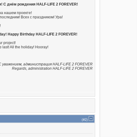
м! С днём рождения HALF-LIFE 2 FOREVER!
а нашем проекте!
последним! Всех с праздником! Ура!
!
liday! Happy Birthday HALF-LIFE 2 FOREVER!
r project!
last! All the holiday! Hooray!
С уважением, администрация HALF-LIFE 2 FOREVER
Regards, administration HALF-LIFE 2 FOREVER
(#
2
)