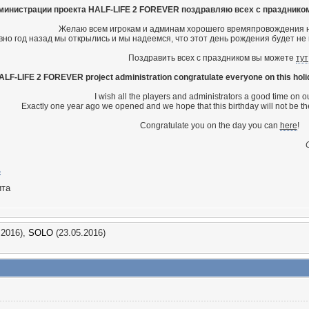
министрации проекта HALF-LIFE 2 FOREVER поздравляю всех с празднико
Желаю всем игрокам и админам хорошего времяпровождения н
вно год назад мы открылись и мы надеемся, что этот день рождения будет не 
Поздравить всех с праздником вы можете
тут
ALF-LIFE 2 FOREVER project administration congratulate everyone on this ho
I wish all the players and administrators a good time on ou
Exactly one year ago we opened and we hope that this birthday will not be the 
Congratulate you on the day you can
here
!
ита
.2016),
SOLO
(23.05.2016)