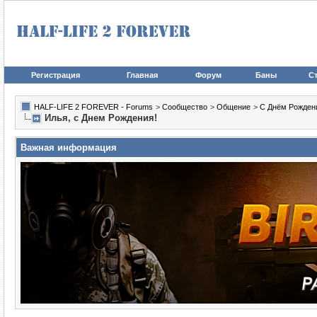
Регистрация
Главная
Форум
Баны
Ст
HALF-LIFE 2 FOREVER - Forums
>
Сообщество
>
Общение
>
С Днём Рожден
Илья, с Днем Рождения!
Важная информация