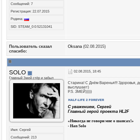
Сообщений: 7
Регистрация: 22.07.2015
Родина:
SID: STEAM_0:0:52131041
Пользователь сказал
Oksana
(02.08.2015)
cпасибо:
SOLO
02.08.2015, 18:45
Главный Змей стёр и забыл
Старина! С Днём Варенья!!! Здоровья, д
выслушает)
P.S. ЗМЕЙ)))))
C уважением, Сергей
Главный герой проекта HL2F
«
Никогда не говори мне о шансах!»
- Han Solo
Имя: Сергей
Сообщений: 213