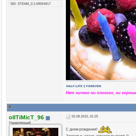
SID: STEAM_0:1:69054917
Нет ничего ни плохого, ни хорош
oIITiMicT_96
02.08.2015, 01:25
Управляющий
С днем рождения!