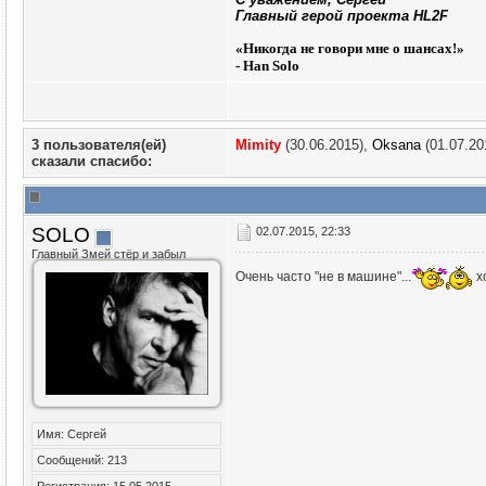
Главный герой проекта HL2F
«
Никогда не говори мне о шансах!»
- Han Solo
3 пользователя(ей)
Mimity
(30.06.2015),
Oksana
(01.07.20
сказали cпасибо:
SOLO
02.07.2015, 22:33
Главный Змей стёр и забыл
Очень часто "не в машине"...
хо
Имя: Сергей
Сообщений: 213