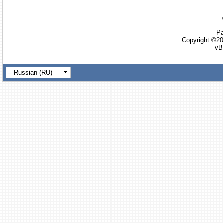
Ра
Copyright ©20
vB