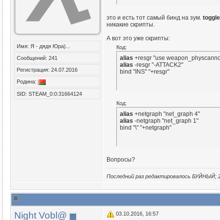
это и есть тот самый бинд на зум.
toggl
никакие скрипты.
А вот это уже скрипты:
Имя: Я - дядя Юра)...
Код:
alias
Сообщений: 241
alias
 -resgr "-ATTACK2"

Регистрация: 24.07.2016
bind "INS" "+resgr"
Родина:
SID: STEAM_0:0:31664124
Код:
alias
alias
 -netgraph "net_graph 1"

bind "\" "+netgraph"
Вопросы?
Последний раз редактировалось БУЙНЫЙ; 2
Night Vobl@
03.10.2016, 16:57