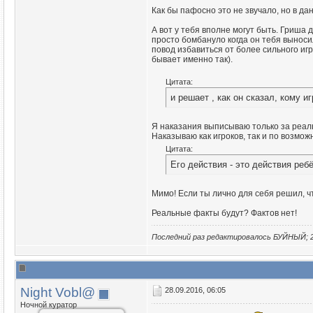
Как бы пафосно это не звучало, но в да
А вот у тебя вполне могут быть. Гриша д
просто бомбануло когда он тебя выносил
повод избавиться от более сильного игро
бывает именно так).
Цитата:
и решает , как он сказал, кому иг
Я наказания выписываю только за реаль
Наказываю как игроков, так и по возмож
Цитата:
Его действия - это действия ребё
Мимо! Если ты лично для себя решил, чт
Реальные факты будут? Фактов нет!
Последний раз редактировалось БУЙНЫЙ; 2
Night Vobl@
28.09.2016, 06:05
Ночной куратор