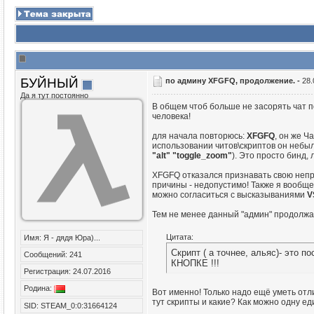
БУЙНЫЙ
по админу XFGFQ, продолжение. -
28.
Да я тут постоянно
В общем чтоб больше не засорять чат 
человека!
для начала повторюсь:
XFGFQ
, он же Ч
использовании читов\скриптов он небыл
"alt" "toggle_zoom"
). Это просто бинд,
XFGFQ отказался признавать свою неправ
причины - недопустимо! Также я вообще
можно согласиться с высказываниями
V
Тем не менее данный "админ" продолжае
Цитата:
Имя: Я - дядя Юра)...
Скрипт ( а точнее, альяс)- эт
Сообщений: 241
КНОПКЕ !!!
Регистрация: 24.07.2016
Родина:
Вот именно! Только надо ещё уметь отли
тут скрипты и какие? Как можно одну е
SID: STEAM_0:0:31664124