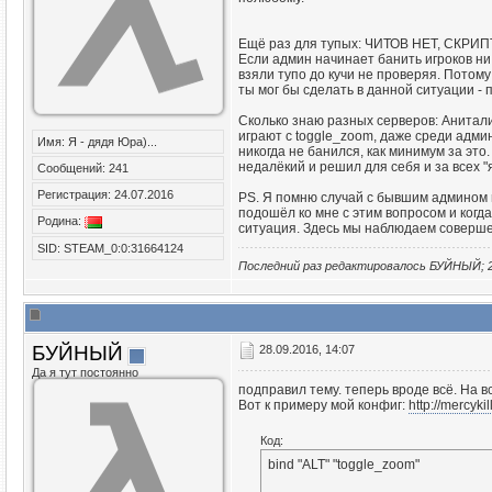
Ещё раз для тупых: ЧИТОВ НЕТ, СКРИПТО
Если админ начинает банить игроков ни 
взяли тупо до кучи не проверяя. Потому
ты мог бы сделать в данной ситуации -
Сколько знаю разных серверов: Анитали
играют с toggle_zoom, даже среди админо
Имя: Я - дядя Юра)...
никогда не банился, как минимум за это
недалёкий и решил для себя и за всех "я
Сообщений: 241
Регистрация: 24.07.2016
PS. Я помню случай с бывшим админом
подошёл ко мне с этим вопросом и когда
Родина:
ситуация. Здесь мы наблюдаем соверше
SID: STEAM_0:0:31664124
Последний раз редактировалось БУЙНЫЙ; 2
БУЙНЫЙ
28.09.2016, 14:07
Да я тут постоянно
подправил тему. теперь вроде всё. На в
Вот к примеру мой конфиг:
http://mercyki
Код:
bind "ALT" "toggle_zoom"