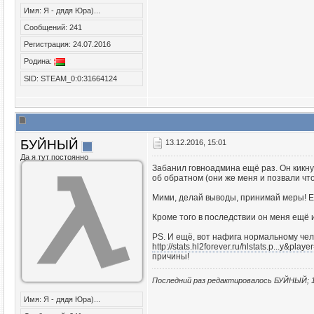
Имя: Я - дядя Юра)...
Сообщений: 241
Регистрация: 24.07.2016
Родина:
SID: STEAM_0:0:31664124
БУЙНЫЙ
13.12.2016, 15:01
Да я тут постоянно
Забанил говноадмина ещё раз. Он кикнул
об обратном (они же меня и позвали что
Мими, делай выводы, принимай меры! Ес
Кроме того в последствии он меня ещё 
PS. И ещё, вот нафига нормальному чело
http://stats.hl2forever.ru/hlstats.p...y&play
причины!
Последний раз редактировалось БУЙНЫЙ; 1
Имя: Я - дядя Юра)...