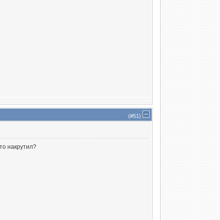
(#
51
)
что накрутил?