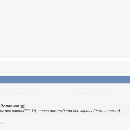
т
Волчонок
ны все карты??? ТА, верни пожалуйста все карты (даже старые)
на