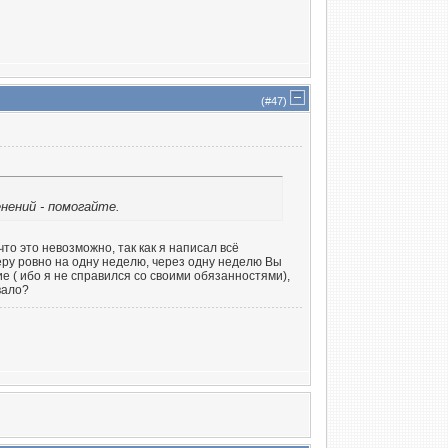
(#
47
)
нений - помогайте.
то это невозможно, так как я написал всё
еру ровно на одну неделю, через одну неделю Вы
е ( ибо я не справился со своими обязанностями),
вало?