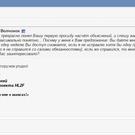
т
Волчонок
 прекрасно понял Вашу первую просьбу насчёт объяснений, и спешу ва
аксимально понятно... Посему у меня к Вам предложение: Вы даёте мн
з одну неделю Вы доступ снимаете, если я не исправлю хотя бы одну
бо я не справился со своими обязанностями), если же справился, то мне
Вас заинтересовало?
тору,чем угодно!
ргей
роекта HL2F
и мне о шансах!»