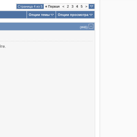
Страница 4 из 5
«
Первая
<
2
3
4
5
>
Опции темы
Опции просмотра
(#
46
)
йте.