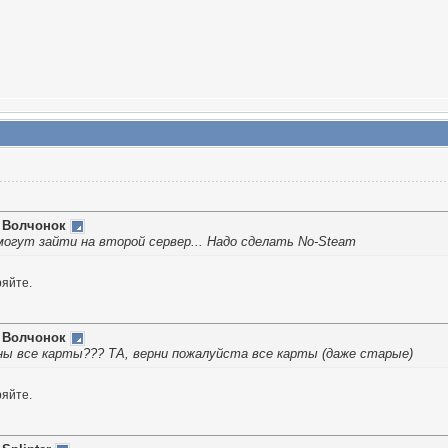
т
Волчонок
могут зайти на второй сервер... Надо сделать No-Steam
ряйте.
т
Волчонок
ны все карты??? ТА, верни пожалуйста все карты (даже старые)
ряйте.