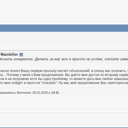
т
Mainkiller
яснить конкретно. Делать за вас все я просто не успею, хотите изме
расно понял Вашу первую просьбу насчёт объяснений, и спешу вас огорчить, ч
о... Посему у меня к Вам предложение: Вы даёте мне доступ ко второму серв
сли я не исправлю хотя бы одну проблему, то можете дать мне любое наказани
 то мне пойдёт и простое "спасибо". Ну как, моё предложение Вас заинтересо
ировалось Волчонок; 30.01.2016 в
14:31
..