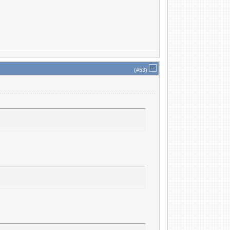
(#
53
)