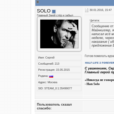
SOLO
30.01.2016, 15:47
Главный Змей стёр и забыл
Цитата:
Сообщение о
Майнкиллер, я
написал всё м
неделю, чере
наказание ( и
предложение 
Готов помогать кура
Имя: Сергей
Сообщений: 213
C уважением, Се
Регистрация: 15.05.2015
Главный герой п
Родина:
«
Никогда не говор
Адрес: Москва
- Han Solo
SID: STEAM_0:1:35499077
Пользователь сказал
cпасибо: