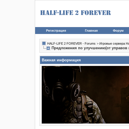
Регистрация
Главная
Форум
HALF-LIFE 2 FOREVER - Forums
>
Игровые сервера HA
Предложения по улучшению(от управов к 
Важная информация