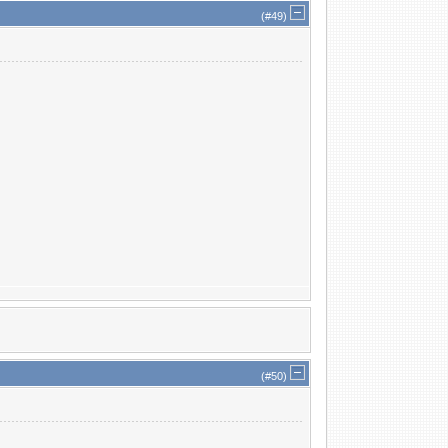
(#
49
)
(#
50
)