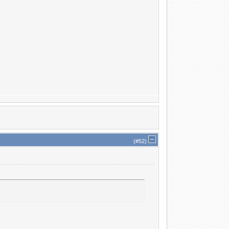
(#
52
)