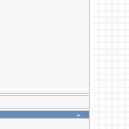
(#
3
)