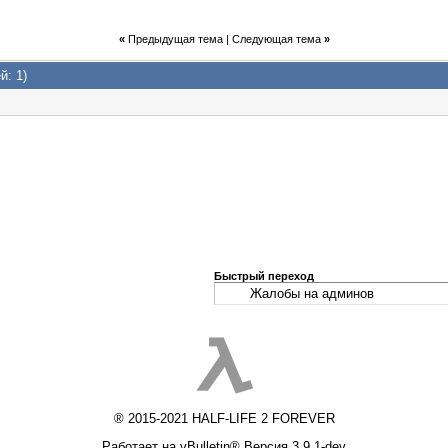
«
Предыдущая тема
|
Следующая тема
»
й: 1)
Быстрый переход
® 2015-2021 HALF-LIFE 2 FOREVER
Работает на vBulletin® Версия 3.9.1-dev