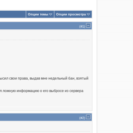
Опции темы
Опции просмотра
(#
1
)
ысил свои права, выдав мне недельный бан, взятый
нил ложную информацию о его выбросе из сервера
(#
2
)