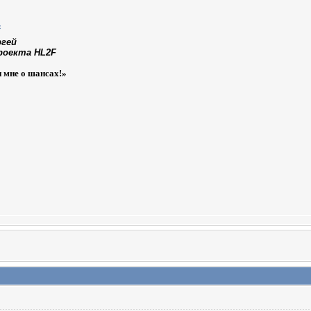
ргей
роекта HL2F
и мне о шансах!»