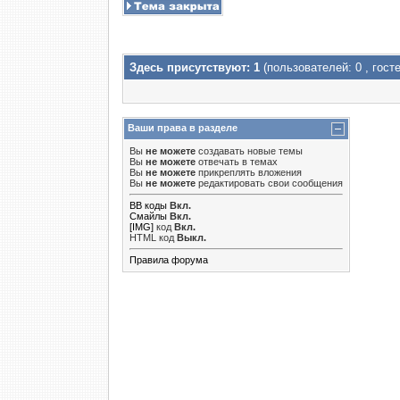
Здесь присутствуют: 1
(пользователей: 0 , госте
Ваши права в разделе
Вы
не можете
создавать новые темы
Вы
не можете
отвечать в темах
Вы
не можете
прикреплять вложения
Вы
не можете
редактировать свои сообщения
BB коды
Вкл.
Смайлы
Вкл.
[IMG]
код
Вкл.
HTML код
Выкл.
Правила форума