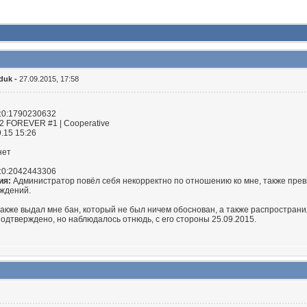
duk -
27.09.2015, 17:58
0:1790230632
2 FOREVER #1 | Cooperative
.15 15:26
нет
0:2042443306
ия:
Администратор повёл себя некорректно по отношению ко мне, также прев
уждений.
 также выдал мне бан, который не был ничем обоснован, а также распростра
подтверждено, но наблюдалось отнюдь, с его стороны 25.09.2015.