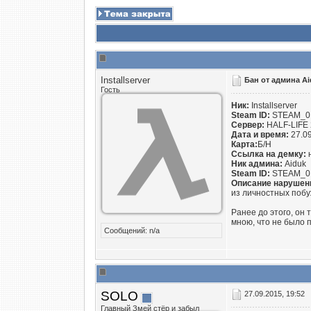
Installserver
Бан от админа Ai
Гость
Ник:
Installserver
Steam ID:
STEAM_0:
Сервер:
HALF-LIFE 
Дата и время:
27.09
Карта:
Б/Н
Ссылка на демку:
Ник админа:
Aiduk
Steam ID:
STEAM_0:
Описание нарушен
из личностных поб
Ранее до этого, он
мною, что не было 
Сообщений: n/a
SOLO
27.09.2015, 19:52
Главный Змей стёр и забыл