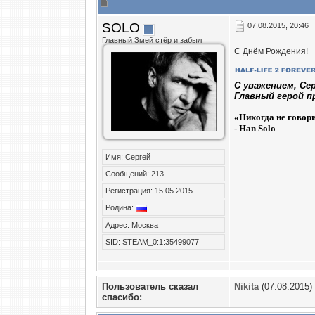
SOLO
07.08.2015, 20:46
Главный Змей стёр и забыл
С Днём Рождения!
C уважением, Се
Главный герой п
«
Никогда не говор
- Han Solo
Имя: Сергей
Сообщений: 213
Регистрация: 15.05.2015
Родина:
Адрес: Москва
SID: STEAM_0:1:35499077
Пользователь сказал
Nikita
(07.08.2015)
cпасибо: