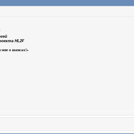
ргей
роекта HL2F
и мне о шансах!»