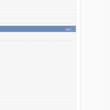
(#
3
)