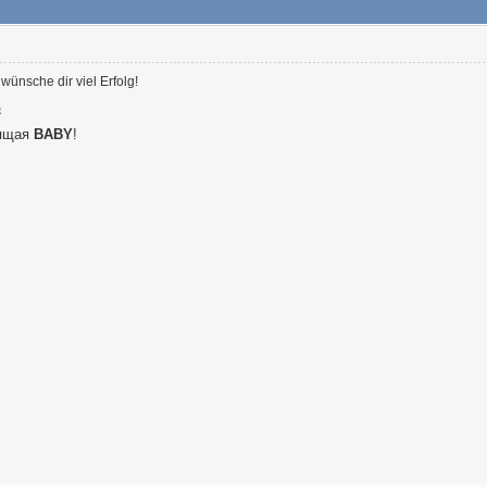
h wünsche dir viel Erfolg!
оящая
BABY
!