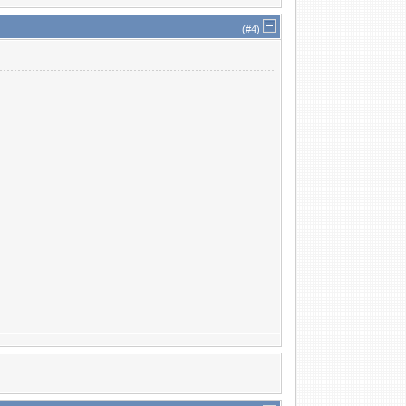
(#
4
)