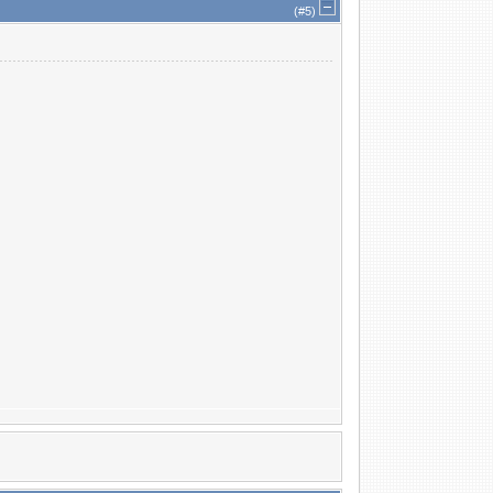
(#
5
)