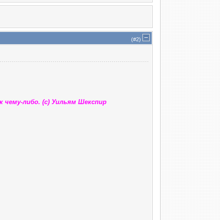
(#
2
)
 чему-либо. (с) Уильям Шекспир