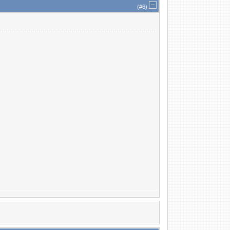
(#
6
)