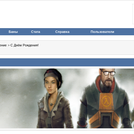
Баны
Стата
Справка
Пользователи
ение
>
С Днём Рождения!