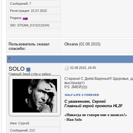
Сообщений: 7
Регистрация: 22.07.2015
Родина:
SID: STEAM_0:0:52131041
Пользователь сказал
Oksana
(02.08.2015)
cпасибо:
SOLO
02.08.2015, 18:45
Главный Змей стёр и забыл
Старина! С Днём Варенья!!! Здоровья, д
выслушает)
P.S. ЗМЕЙ)))))
C уважением, Сергей
Главный герой проекта HL2F
«
Никогда не говори мне о шансах!»
- Han Solo
Имя: Сергей
Сообщений: 213