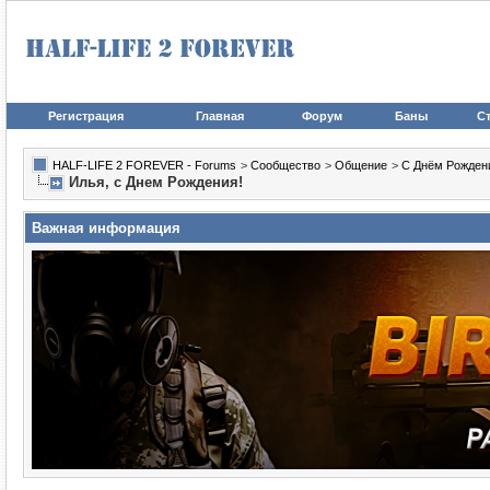
Регистрация
Главная
Форум
Баны
Ст
HALF-LIFE 2 FOREVER - Forums
>
Сообщество
>
Общение
>
С Днём Рожден
Илья, с Днем Рождения!
Важная информация