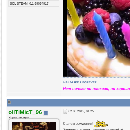
SID: STEAM_0:1:69054917
Нет ничего ни плохого, ни хорош
oIITiMicT_96
02.08.2015, 01:25
Управляющий
С днем рождения!