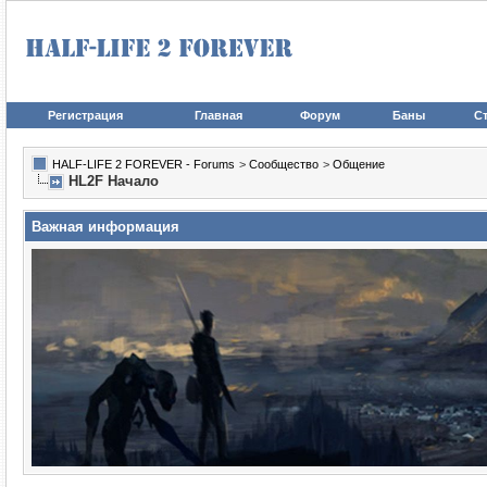
Регистрация
Главная
Форум
Баны
Ст
HALF-LIFE 2 FOREVER - Forums
>
Сообщество
>
Общение
HL2F Начало
Важная информация