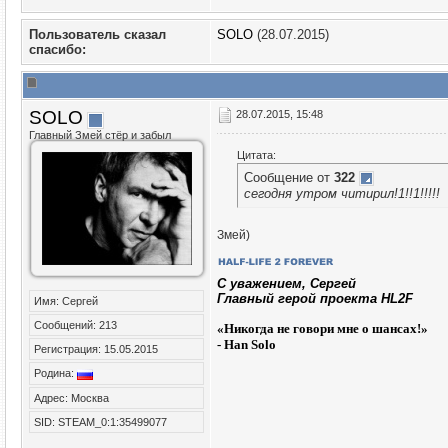
Пользователь сказал
SOLO
(28.07.2015)
cпасибо:
SOLO
28.07.2015, 15:48
Главный Змей стёр и забыл
Цитата:
Сообщение от
322
сегодня утром читирил!1!!1!!!!!
Змей)
C уважением, Сергей
Главный герой проекта HL2F
Имя: Сергей
Сообщений: 213
«
Никогда не говори мне о шансах!»
- Han Solo
Регистрация: 15.05.2015
Родина:
Адрес: Москва
SID: STEAM_0:1:35499077