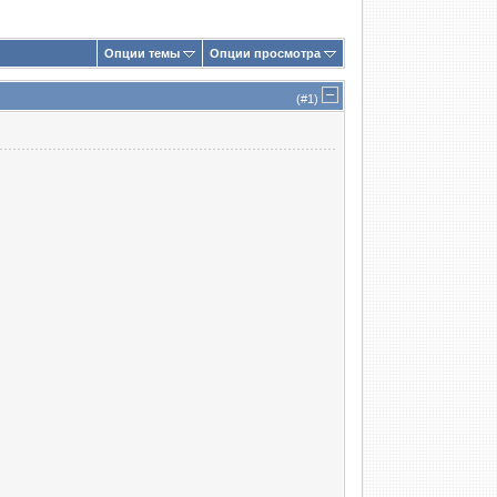
Опции темы
Опции просмотра
(#
1
)