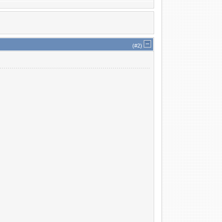
(#
2
)