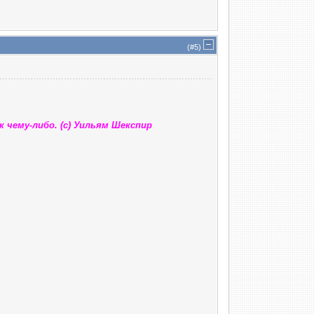
(#
5
)
 чему-либо. (с) Уильям Шекспир