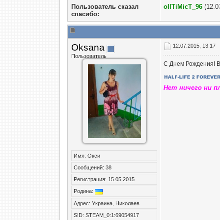
Пользователь сказал
oIITiMicT_96
(12.0
cпасибо:
Oksana
12.07.2015, 13:17
Пользователь
С Днем Рождения! В
Нет ничего ни п
Имя: Окси
Сообщений: 38
Регистрация: 15.05.2015
Родина:
Адрес: Украина, Николаев
SID: STEAM_0:1:69054917