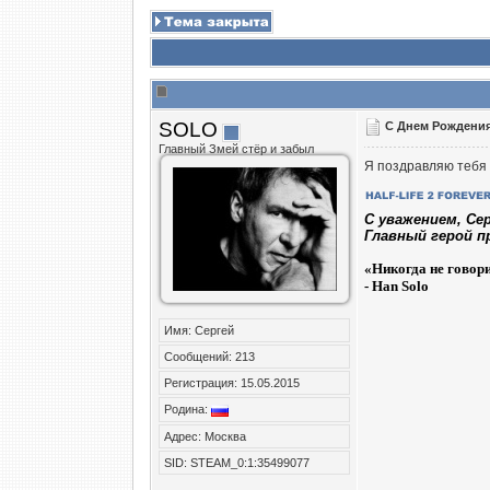
SOLO
С Днем Рождения
Главный Змей стёр и забыл
Я поздравляю тебя 
C уважением, Се
Главный герой п
«
Никогда не говор
- Han Solo
Имя: Сергей
Сообщений: 213
Регистрация: 15.05.2015
Родина:
Адрес: Москва
SID: STEAM_0:1:35499077