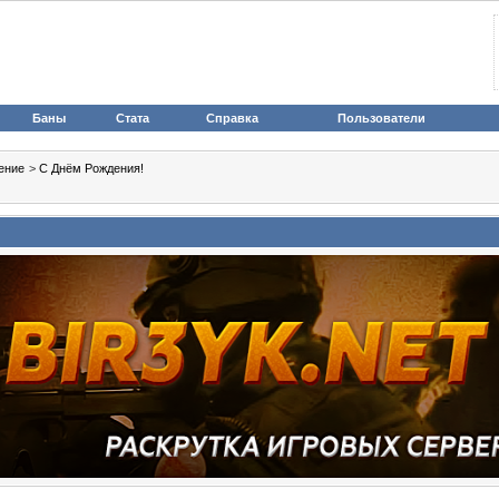
Баны
Стата
Справка
Пользователи
ение
>
С Днём Рождения!