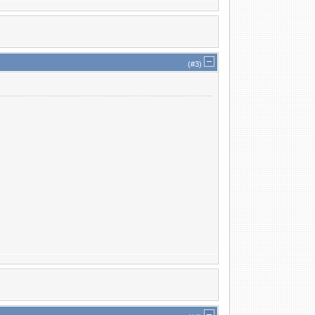
(#
3
)