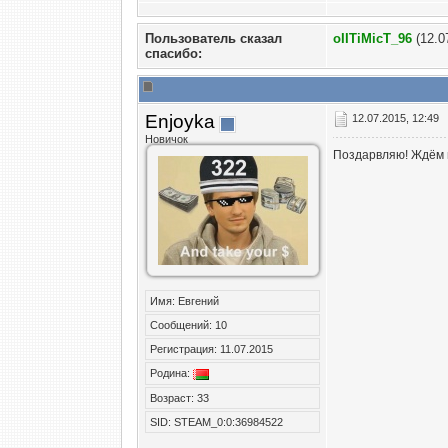
Пользователь сказал
oIITiMicT_96
(12.0
cпасибо:
Enjoyka
12.07.2015, 12:49
Новичок
Поздарвляю! Ждём 
Имя: Евгений
Сообщений: 10
Регистрация: 11.07.2015
Родина:
Возраст: 33
SID: STEAM_0:0:36984522