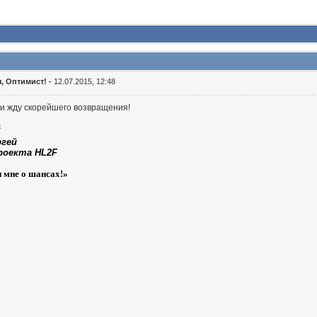
, Оптимист! -
12.07.2015, 12:48
и жду скорейшего возвращения!
ргей
роекта HL2F
и мне о шансах!»