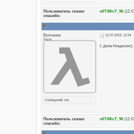
Пользователь сказал
oIITiMicT_96
(12.0
cпасибо:
Волчонок
12.07.2015, 12:54
Гость
С Днём Рождения))
Сообщений: n/a
Пользователь сказал
oIITiMicT_96
(12.0
cпасибо: