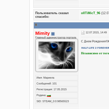
Пользователь сказал
oIITiMicT_96
(12.0
cпасибо:
Mimity
12.07.2015, 14:49
Главный администратор портала
С Днем Рождения!!Ж
Независимо от того
Имя: Мариела
Сообщений: 101
Регистрация: 17.05.2015
Родина:
SID: STEAM_0:0:98565523