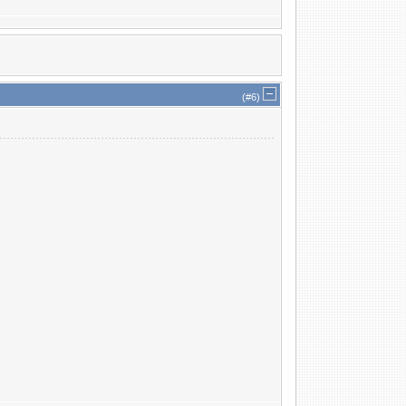
(#
6
)