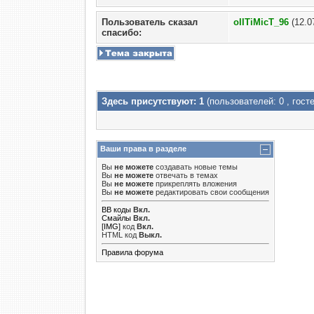
Пользователь сказал
oIITiMicT_96
(12.0
cпасибо:
Здесь присутствуют: 1
(пользователей: 0 , госте
Ваши права в разделе
Вы
не можете
создавать новые темы
Вы
не можете
отвечать в темах
Вы
не можете
прикреплять вложения
Вы
не можете
редактировать свои сообщения
BB коды
Вкл.
Смайлы
Вкл.
[IMG]
код
Вкл.
HTML код
Выкл.
Правила форума