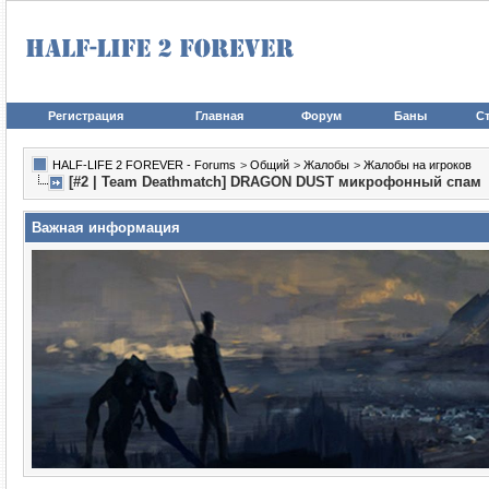
Регистрация
Главная
Форум
Баны
Ст
HALF-LIFE 2 FOREVER - Forums
>
Общий
>
Жалобы
>
Жалобы на игроков
[#2 | Team Deathmatch] DRAGON DUST микрофонный спам
Важная информация