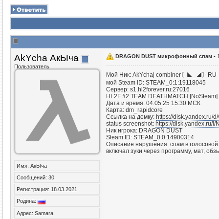
AkYcha АкЫча
DRAGON DUST микрофонный спам -
Пользователь
Мой Ник: AkYcha| combiner〘◣_◢〙RU
мой Steam ID: STEAM_0:1:19118045
Сервер: s1.hl2forever.ru:27016
HL2F #2 TEAM DEATHMATCH [NoSteam] | h
Дата и время: 04.05.25 15:30 МСК
Карта: dm_rapidcore
Ссылка на демку:
https://disk.yandex.ru
status screenshot:
https://disk.yandex.r
Ник игрока: DRAGON DUST
Steam ID: STEAM_0:0:14900314
Описание нарушения: спам в голосовой
включал зуки через программу, мат, обз
Имя: АкЫча
Сообщений: 30
Регистрация: 18.03.2021
Родина:
Адрес: Samara