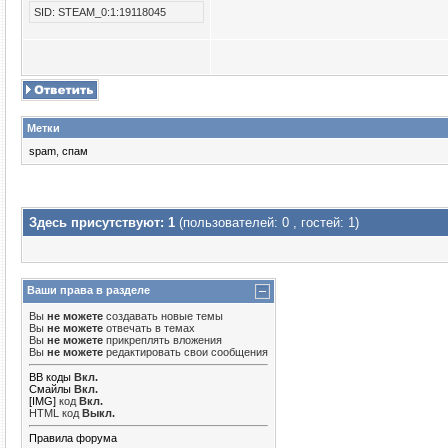
SID: STEAM_0:1:19118045
Метки
spam
,
спам
Здесь присутствуют: 1
(пользователей: 0 , гостей: 1)
Ваши права в разделе
Вы
не можете
создавать новые темы
Вы
не можете
отвечать в темах
Вы
не можете
прикреплять вложения
Вы
не можете
редактировать свои сообщения
BB коды
Вкл.
Смайлы
Вкл.
[IMG]
код
Вкл.
HTML код
Выкл.
Правила форума