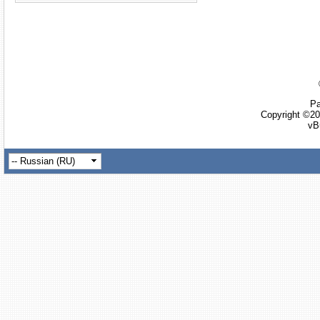
Ра
Copyright ©20
vB