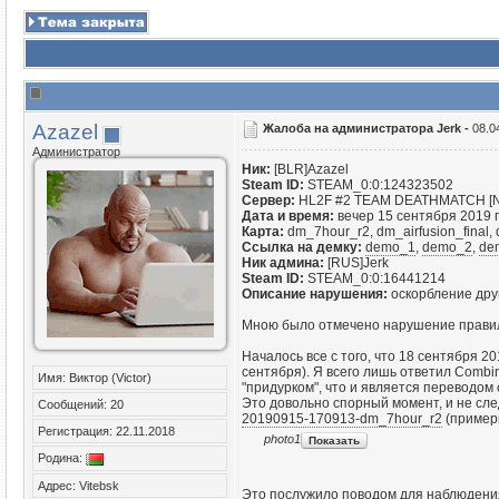
Azazel
Жалоба на администратора Jerk -
08.0
Администратор
Ник:
[BLR]Azazel
Steam ID:
STEAM_0:0:124323502
Сервер:
HL2F #2 TEAM DEATHMATCH [NoS
Дата и время:
вечер 15 сентября 2019 г
Карта:
dm_7hour_r2, dm_airfusion_final
Ссылка на демку:
demo_1
,
demo_2
,
de
Ник админа:
[RUS]Jerk
Steam ID:
STEAM_0:0:16441214
Описание нарушения:
оскорбление дру
Мною было отмечено нарушение правил с
Началось все с того, что 18 сентября 2
сентября). Я всего лишь ответил Combin
Имя: Виктор (Victor)
"придурком", что и является переводом с
Это довольно спорный момент, и не след
Сообщений: 20
20190915-170913-dm_7hour_r2
(примерн
Регистрация: 22.11.2018
photo1
Родина:
Адрес: Vitebsk
Это послужило поводом для наблюдения