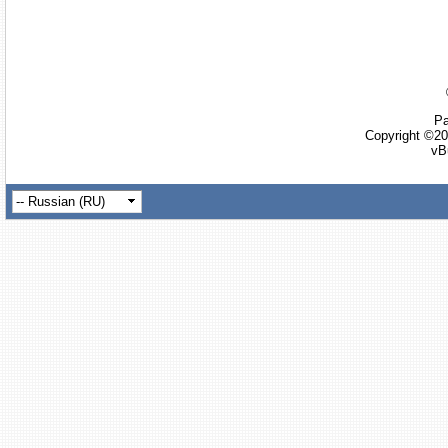
Ра
Copyright ©20
vB