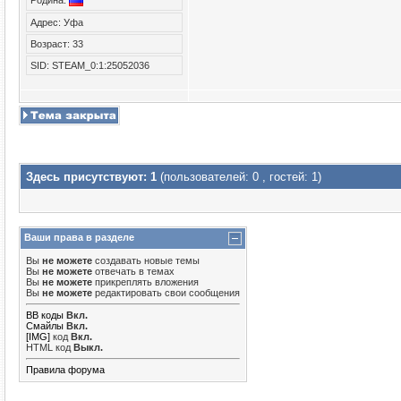
Родина:
Адрес: Уфа
Возраст: 33
SID: STEAM_0:1:25052036
Здесь присутствуют: 1
(пользователей: 0 , гостей: 1)
Ваши права в разделе
Вы
не можете
создавать новые темы
Вы
не можете
отвечать в темах
Вы
не можете
прикреплять вложения
Вы
не можете
редактировать свои сообщения
BB коды
Вкл.
Смайлы
Вкл.
[IMG]
код
Вкл.
HTML код
Выкл.
Правила форума