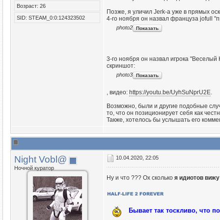
Возраст: 26
Позже, я уличил Jerk-а уже в прямых оск
SID: STEAM_0:0:124323502
4-го ноября он назвал француза jofull "
photo2
3-го ноября он назвал игрока "Веселый
скриншот:
photo3
, видео:
https://youtu.be/UyhSuNprU2E
.
Возможно, были и другие подобные случ
то, что он позиционирует себя как чест
Также, хотелось бы услышать его комме
Night Vobl@
10.04.2020, 22:05
Ночной куратор
Ну и что ??? Ох сколько
я идиотов вижу
Бывает так тоскливо, что п