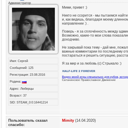
Администратор
Мими, привет :)
Никто не ссорится - мы пытаемся найти
и, как видишь, благодаря моему длинном
направлении :) .
Поверь - я за сплочённость между адми
Возможно, какие-то мои слова показали
доходчиво.
Не закрывай пока тему - дай мне, пожал
важные комментарии по последнему отв
постараться и решить ситуацию, расстав
Имя: Сергей
Я за мир и за любовь (с) Стрыкало :)
Сообщений: 125
Регистрация: 23.08.2016
Видео моей игры специально для нубов, кото
Сатанинское Православное Движение
Родина:
Адрес: Люберцы
Возраст: 37
SID: STEAM_0:0:16441214
Пользователь сказал
Mimity
(14.04.2020)
cпасибо: