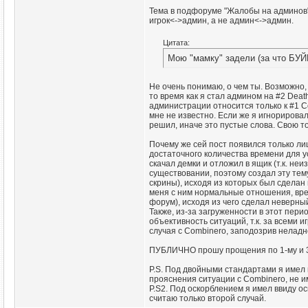
Тема в подфоруме "Жалобы на админов"
игрок<->админ, а не админ<->админ.
Цитата:
Мою "мамку" задели (за что БУЙН
Не очень понимаю, о чем ты. Возможно,
то время как я стал админом на #2 Deat
администрации относится только к #1 C
мне не известно. Если же я игнорирова
решил, иначе это пустые слова. Свою то
Почему же сей пост появился только ли
достаточного количества времени для ус
скачал демки и отложил в ящик (т.к. неи
существовании, поэтому создал эту тем
скрины), исходя из которых был сделан
меня с ним нормальные отношения, вре
форум), исходя из чего сделал неверны
Также, из-за загруженности в этот пери
объективность ситуаций, т.к. за всеми 
случая с Combinero, заподозрив неладн
ПУБЛИЧНО прошу прощения по 1-му и 3-
P.S. Под двойными стандартами я имел 
прояснения ситуации с Combinero, не 
P.S2. Под оскорблением я имел ввиду ос
считаю только второй случай.