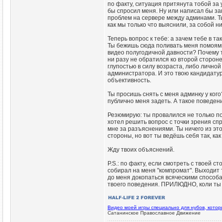
по факту, ситуация притянута тобой за
бы спросил меня. Ну или написал бы за
проблем на сервере между админами. Т
как мы только что выяснили, за собой н
Теперь вопрос к тебе: а зачем тебе в 
Ты бежишь сюда поливать меня помоями
видео полугодичной давности? Почему т
ни разу не обратился ко второй сторон
глупостью в силу возраста, либо личной
администратора. И это твою кандидатур
объективность.
Ты просишь снять с меня админку у ког
публично меня задеть. А такое поведе
Резюмирую: ты провалился не только по
хотел решить вопрос с точки зрения сп
мне за разъяснениями. Ты ничего из это
стороны, но вот ты ведёшь себя так, ка
Жду твоих объяснений.
P.S.: по факту, если смотреть с твоей с
собирал на меня "компромат". Выходит т
до меня докопаться всяческими способ
твоего поведения. ПРИЛЮДНО, коли ты 
Видео моей игры специально для нубов, кото
Сатанинское Православное Движение