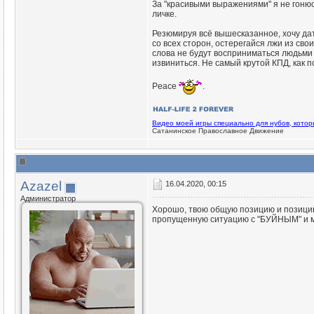
За "красивыми выражениями" я не гонюсь
личке.
Резюмируя всё вышесказанное, хочу да
со всех сторон, остерегайся лжи из сво
слова не будут восприниматься людьми в
извиниться. Не самый крутой КПД, как по
Peace
.
Видео моей игры специально для нубов, кото
Сатанинское Православное Движение
Azazel
16.04.2020, 00:15
Администратор
Хорошо, твою общую позицию и позицию 
пропущенную ситуацию с "БУЙНЫМ" и мо