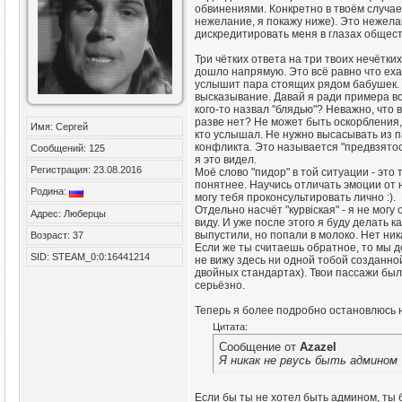
обвинениями. Конкретно в твоём случа
нежелание, я покажу ниже). Это нежела
дискредитировать меня в глазах общест
Три чётких ответа на три твоих нечётк
дошло напрямую. Это всё равно что ехат
услышит пара стоящих рядом бабушек. Т
высказывание. Давай я ради примера воо
кого-то назвал "блядью"? Неважно, что в
разве нет? Не может быть оскорбления, е
Имя: Сергей
кто услышал. Не нужно высасывать из п
конфликта. Это называется "предвзятос
Сообщений: 125
я это видел.
Регистрация: 23.08.2016
Моё слово "пидор" в той ситуации - это 
понятнее. Научись отличать эмоции от 
Родина:
могу тебя проконсультировать лично :).
Отдельно насчёт "курвiская" - я не могу
Адрес: Люберцы
виду. И уже после этого я буду делать к
выпустили, но попали в молоко. Нет ник
Возраст: 37
Если же ты считаешь обратное, то мы д
SID: STEAM_0:0:16441214
не вижу здесь ни одной тобой созданной
двойных стандартах). Твои пассажи был
серьёзно.
Теперь я более подробно остановлюсь 
Цитата:
Сообщение от
Azazel
Я никак не рвусь быть админом
Если бы ты не хотел быть админом, ты 