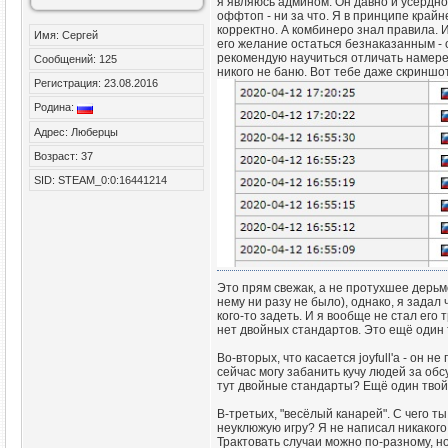
я являюсь админом. Он давно и усердно и
оффтоп - ни за что. Я в принципе крайн
корректно. А комбинеро знал правила. И
Имя: Сергей
его желание остаться безнаказанным - о
рекомендую научиться отличать намере
Сообщений: 125
никого не баню. Вот тебе даже скриншо
Регистрация: 23.08.2016
Родина:
Адрес: Люберцы
Возраст: 37
SID: STEAM_0:0:16441214
Это прям свежак, а не протухшее дерьм
нему ни разу не было), однако, я задал
кого-то задеть. И я вообще не стал его 
нет двойных стандартов. Это ещё один 
Во-вторых, что касается joyfull'a - он 
сейчас могу забанить кучу людей за обс
тут двойные стандарты? Ещё один твой
В-третьих, "весёлый канарей". С чего ты
неуклюжую игру? Я не написал никакого 
Трактовать случаи можно по-разному, но