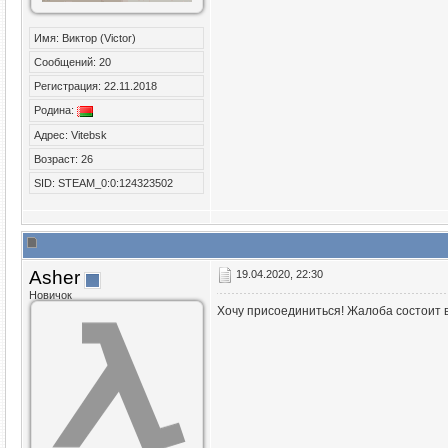
Имя: Виктор (Victor)
Сообщений: 20
Регистрация: 22.11.2018
Родина:
Адрес: Vitebsk
Возраст: 26
SID: STEAM_0:0:124323502
Asher
19.04.2020, 22:30
Новичок
Хочу присоединиться! Жалоба состоит в