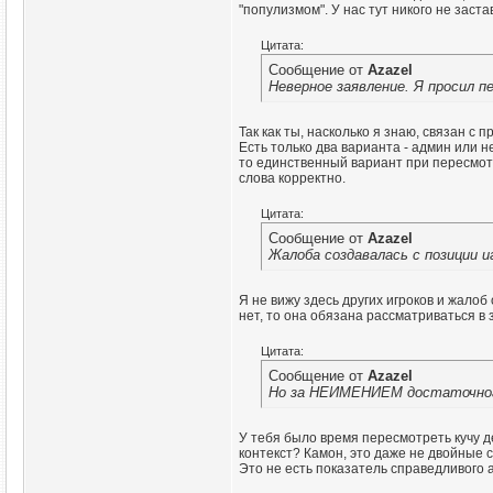
"популизмом". У нас тут никого не заста
Цитата:
Сообщение от
Azazel
Неверное заявление. Я просил 
Так как ты, насколько я знаю, связан с
Есть только два варианта - админ или н
то единственный вариант при пересмотре
слова корректно.
Цитата:
Сообщение от
Azazel
Жалоба создавалась с позиции и
Я не вижу здесь других игроков и жалоб 
нет, то она обязана рассматриваться в 
Цитата:
Сообщение от
Azazel
Но за НЕИМЕНИЕМ достаточного
У тебя было время пересмотреть кучу де
контекст? Камон, это даже не двойные с
Это не есть показатель справедливого 