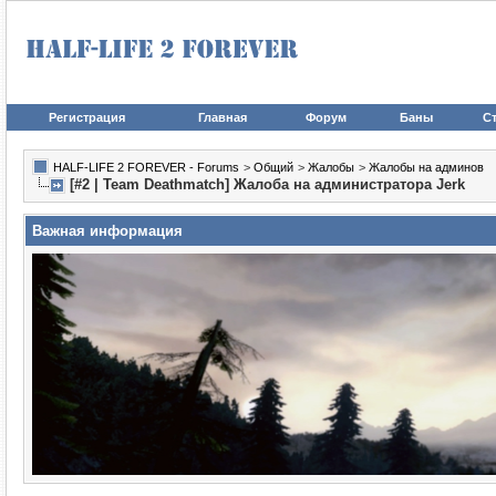
Регистрация
Главная
Форум
Баны
Ст
HALF-LIFE 2 FOREVER - Forums
>
Общий
>
Жалобы
>
Жалобы на админов
[#2 | Team Deathmatch] Жалоба на администратора Jerk
Важная информация