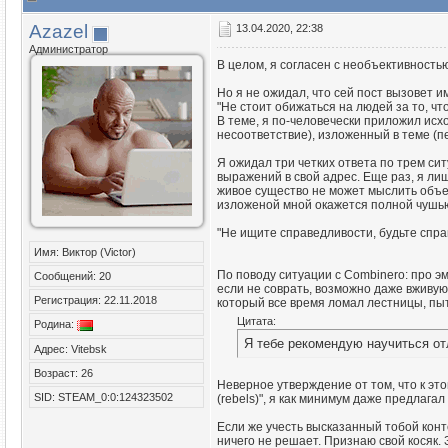
Azazel
13.04.2020, 22:38
Администратор
В целом, я согласен с необъективность
Но я не ожидал, что сей пост вызовет 
"Не стоит обижаться на людей за то, чт
В теме, я по-человечески приложил исх
несоответствие), изложенный в теме (п
Я ожидал три четких ответа по трем сит
выражений в свой адрес. Еще раз, я ли
живое существо не может мыслить объект
изложеной мной окажется полной чушью
"Не ищите справедливости, будьте спр
Имя: Виктор (Victor)
По поводу ситуации с Combinero: про эм
Сообщений: 20
если не соврать, возможно даже вживую 
Регистрация: 22.11.2018
который все время ломал лестницы, пыта
Цитата:
Родина:
Я тебе рекомендую научиться от
Адрес: Vitebsk
Возраст: 26
Неверное утверждение от том, что к это
SID: STEAM_0:0:124323502
(rebels)", я как минимум даже предлаг
Если же учесть высказанный тобой конт
ничего не решает. Признаю свой косяк. 