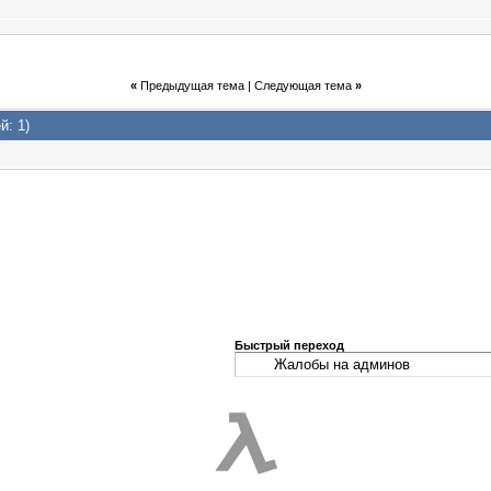
«
Предыдущая тема
|
Следующая тема
»
й: 1)
Быстрый переход