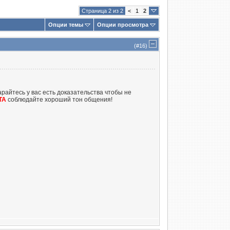
Страница 2 из 2
<
1
2
Опции темы
Опции просмотра
(#
16
)
райтесь у вас есть доказательства чтобы не
ТА
соблюдайте хороший тон общения!