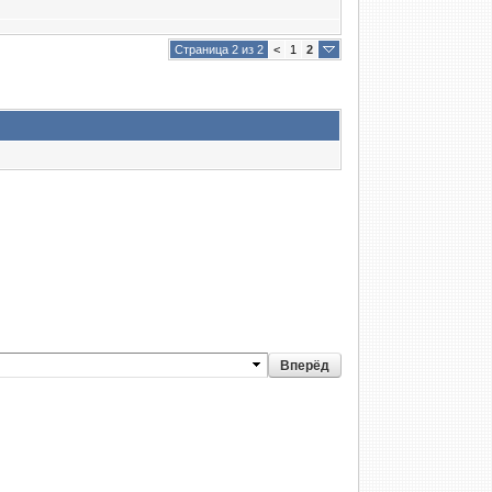
Страница 2 из 2
<
1
2