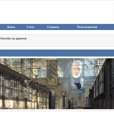
Баны
Стата
Справка
Пользователи
>
Жалобы на админов