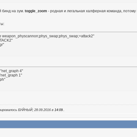
й бинд на зум.
toggle_zoom
- родная и легальная халферная команда, потому
ты:
TTACK2"

gr"
"net_graph 1"

aph"
тировалось БУЙНЫЙ; 28.09.2016 в
14:09
..