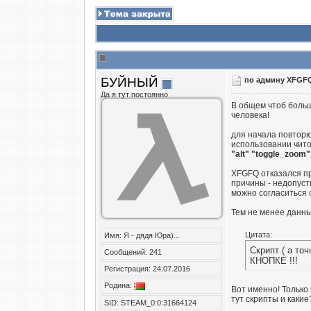
БУЙНЫЙ
по админу XFGFQ
Да я тут постоянно
В общем чтоб больш
человека!
для начала повтор
использовании чито
"alt" "toggle_zoom"
XFGFQ отказался при
причины - недопуст
можно согласиться
Тем не менее данны
Цитата:
Имя: Я - дядя Юра)...
Скрипт ( а т
Сообщений: 241
КНОПКЕ !!!
Регистрация: 24.07.2016
Родина:
Вот именно! Только
тут скрипты и каки
SID: STEAM_0:0:31664124