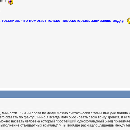
!!!!!
к тоскливо, что помогает только пиво,которым, запиваешь водку.
ко, личности..." - и ни слова по делу! Можно считать слив с темы ибо уже пошл
го сказать по факту! Лично я всегда могу обосновать свою точку зрения, и есл
ё можно назвать человека который простейший однокомандный бинд принимает з
выполнение стандартных комманд".? Ты вообще разницу ощущаешь между бин