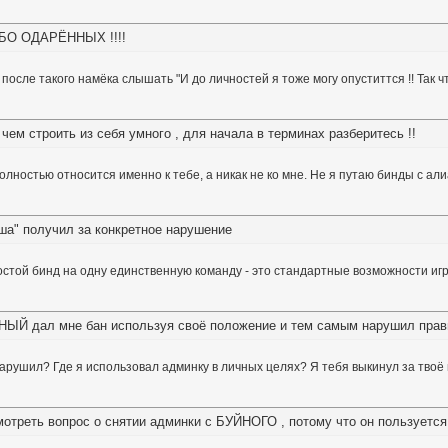
БО ОДАРЁННЫХ !!!!
о после такого намёка слышать "И до личностей я тоже могу опуститтся !! Так ч
 чем строить из себя умного , для начала в терминах разберитесь !!
полностью относится именно к тебе, а никак не ко мне. Не я путаю бинды с а
иша" получил за конкретное нарушение
стой бинд на одну единственную команду - это стандартные возможности иг
ЙНЫЙ дал мне бан используя своё положение и тем самым нарушил прав
нарушил? Где я использовал админку в личных целях? Я тебя выкинул за твоё
отреть вопрос о снятии админки с БУЙНОГО , потому что он пользуется