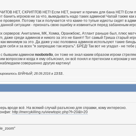
 ЧИТОВ НЕТ, СКРИПТОВ НЕТ! Если НЕТ, значит и причин для бана НЕТ! Если пр
 банить игроков ни за что, выкидывать надо таких админов! Чапай также как и
не проверяя. Потому так и получается что какие-то тупые идиоты сидят в адми
в данной ситуации - признать свою ошибку и извиниться перед забаненым игро
х серверов: Аниталинк, МК, Хомка, Оранжбокс, Атлант раньше был, плюс матч
m, даже среди админов и никого за это не банят! Тот самый Гриша старый игрок
 как минимум за это. Да даже у нас половина админов используют такие бинды,
ля себя и за всех "я запрещаю так играть". БРЕД! Так вот не угадал - не тебе
й с бывшим админом
noobotello
, он тоже не знал каким образом игроки стрел
им вопросом и когда я ему объяснил, он всё понял и претензии к игрокам у н
 наблюдаем совершенно другую картину!
тировалось БУЙНЫЙ; 28.09.2016 в
13:53
..
ерь вроде всё. На всякий случай разъясню для справки, кому интересно.
конфиг:
http://mercykilling.ru/viewtopic.php?f=20&t=20
gle_zoom"