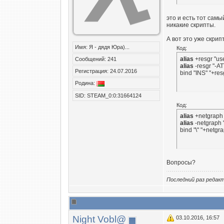
это и есть тот самы
никакие скрипты.
А вот это уже скрип
Имя: Я - дядя Юра)...
Код:
alias
Сообщений: 241
alias
 -resgr "-A
Регистрация: 24.07.2016
bind "INS" "+res
Родина:
SID: STEAM_0:0:31664124
Код:
alias
alias
 -netgraph 
bind "\" "+netgr
Вопросы?
Последний раз редак
Night Vobl@
03.10.2016, 16:57