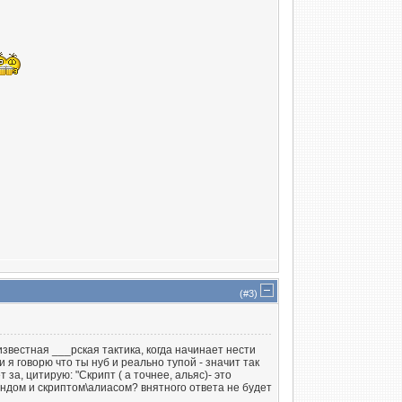
(#
3
)
а известная ___рская тактика, когда начинает нести
и я говорю что ты нуб и реально тупой - значит так
а, цитирую: "Скрипт ( а точнее, альяс)- это
дом и скриптом\алиасом? внятного ответа не будет