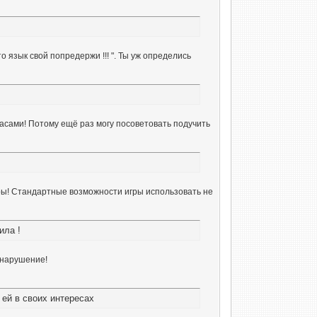
то язык свой попредержи !!! ". Ты уж определись
лиасами! Потому ещё раз могу посоветовать подучить
ры! Стандартные возможности игры использовать не
ила !
 нарушение!
 ей в своих интересах