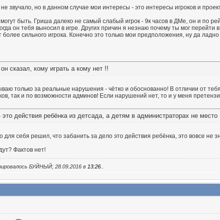
не звучало, но в данном случае мои интересы - это интересы игроков и проект
 могут быть. Гриша далеко не самый слабый игрок - 9к часов в ДМе, он и по ре
гда он тебя выносил в игре. Других причин я незнаю почему ты мог перейти в 
 более сильного игрока. Конечно это только мои предположения, ну да ладно то
.
 он сказал, кому играть а кому нет !!
ваю только за реальные нарушения - чётко и обоснованно! В отличии от теб
ов, так и по возможности админов! Если нарушений нет, то и у меня претензий
- это действия ребёнка из детсада, а детям в администраторах не место !
 для себя решил, что забанить за дело это действия ребёнка, это вовсе не зн
ут? Фактов нет!
тировалось БУЙНЫЙ; 28.09.2016 в
13:26
..