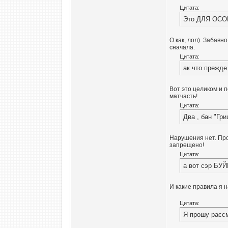
Цитата:
Это ДЛЯ ОСО
О как, лол). Забавн
сначала.
Цитата:
ак что прежде
Вот это целиком и 
матчасть!
Цитата:
Два , бан "Гр
Нарушения нет. Про
запрещено!
Цитата:
а вот сэр БУ
И какие правила я 
Цитата:
Я прошу рассм