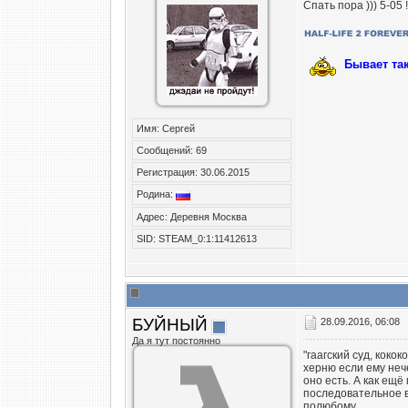
Спать пора ))) 5-05 !!!
Бывает та
Имя: Сергей
Сообщений: 69
Регистрация: 30.06.2015
Родина:
Адрес: Деревня Москва
SID: STEAM_0:1:11412613
БУЙНЫЙ
28.09.2016, 06:08
Да я тут постоянно
"гаагский суд, коко
херню если ему нече
оно есть. А как ещ
последовательное 
полюбому.