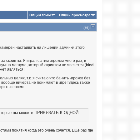
Опции темы
Опции просмотра
(#
1
)
 намерен настаивать на лишении админки этого
за скрипты. Я играл с этим игроком много раз, в
ум на магнуме, который скриптом не является (
bind
жет являться!
ьных целях, т.к. я считаю что банить игроков без
 вообще ничерта не понимают в игре! Здесь также
порить неочем.
, которые вы можете ПРИВЯЗАТЬ К ОДНОЙ
стами понятия когда это очень хочется. Ещё раз где