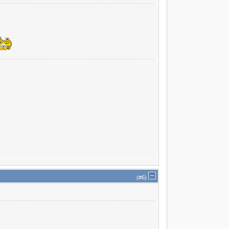
(#
6
)