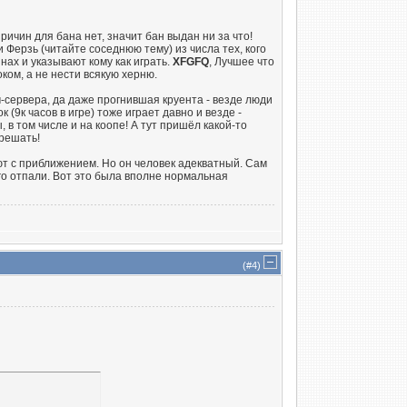
ичин для бана нет, значит бан выдан ни за что!
 Ферзь (читайте соседнюю тему) из числа тех, кого
нах и указывают кому как играть.
XFGFQ
, Лучшее что
ком, а не нести всякую херню.
-сервера, да даже прогнившая круента - везде люди
 (9к часов в игре) тоже играет давно и везде -
 в том числе и на коопе! А тут пришёл какой-то
 решать!
яют с приближением. Но он человек адекватный. Сам
его отпали. Вот это была вполне нормальная
(#
4
)