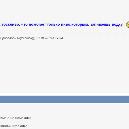
к тоскливо, что помогает только пиво,которым, запиваешь водку.
ировалось Night Vobl@; 10.10.2016 в
17:54
..
рямо а не намёками.
 банами игроков?