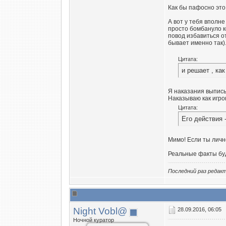
Как бы пафосно это 
А вот у тебя вполне
просто бомбануло ко
повод избавиться от
бывает именно так)
Цитата:
и решает , как
Я наказания выписы
Наказываю как игрок
Цитата:
Его действия 
Мимо! Если ты лично
Реальные факты буд
Последний раз редак
Night Vobl@
28.09.2016, 06:05
Ночной куратор