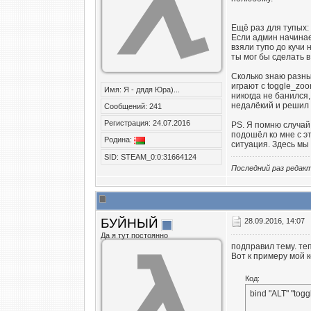
Ещё раз для тупых:
Если админ начинает
взяли тупо до кучи 
ты мог бы сделать 
Сколько знаю разны
играют с toggle_zoo
Имя: Я - дядя Юра)...
никогда не банился,
недалёкий и решил д
Сообщений: 241
Регистрация: 24.07.2016
PS. Я помню случа
подошёл ко мне с эт
Родина:
ситуация. Здесь мы
SID: STEAM_0:0:31664124
Последний раз редак
БУЙНЫЙ
28.09.2016, 14:07
Да я тут постоянно
подправил тему. теп
Вот к примеру мой 
Код:
bind "ALT" "tog