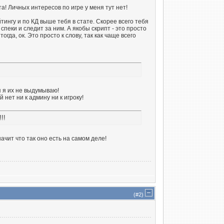
а! Личных интересов по игре у меня тут нет!
йтингу и по КД выше тебя в стате. Скорее всего тебя
спеки и следит за ним. А якобы скрипт - это просто
гда, ок. Это просто к слову, так как чаще всего
я я их не выдумываю!
 нет ни к админу ни к игроку!
!!
ачит что так оно есть на самом деле!
(#
2
)