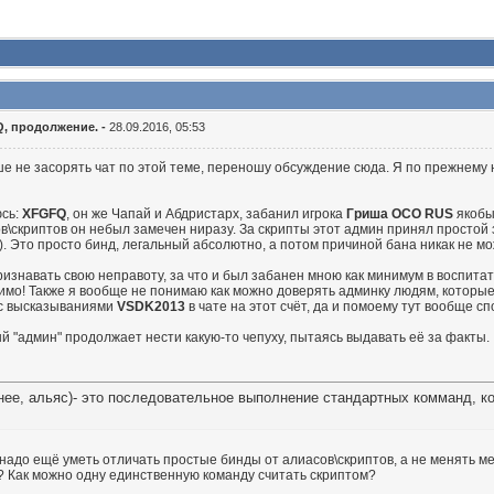
, продолжение. -
28.09.2016, 05:53
е не засорять чат по этой теме, переношу обсуждение сюда. Я по прежнему
юсь:
XFGFQ
, он же Чапай и Абдристарх, забанил игрока
Гриша ОСО RUS
якобы 
в\скриптов он небыл замечен ниразу. За скрипты этот админ принял простой з
). Это просто бинд, легальный абсолютно, а потом причиной бана никак не мо
знавать свою неправоту, за что и был забанен мною как минимум в воспитател
имо! Также я вообще не понимаю как можно доверять админку людям, которые
 с высказываниями
VSDK2013
в чате на этот счёт, да и помоему тут вообще с
й "админ" продолжает нести какую-то чепуху, пытаясь выдавать её за факты.
очнее, альяс)- это последовательное выполнение стандартных комманд
 надо ещё уметь отличать простые бинды от алиасов\скриптов, а не менять ме
е? Как можно одну единственную команду считать скриптом?