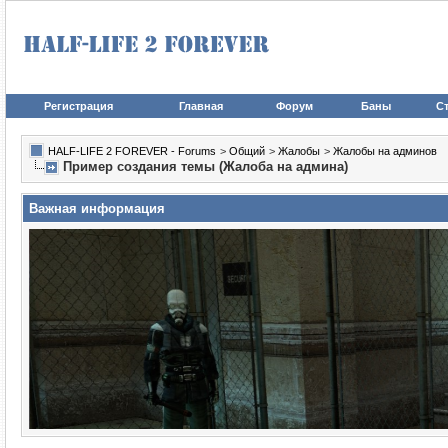
Регистрация
Главная
Форум
Баны
Ст
HALF-LIFE 2 FOREVER - Forums
>
Общий
>
Жалобы
>
Жалобы на админов
Пример создания темы (Жалоба на админа)
Важная информация