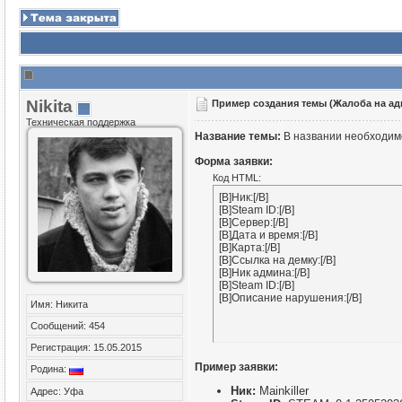
Nikita
Пример создания темы (Жалоба на ад
Техническая поддержка
Название темы:
В названии необходимо 
Форма заявки:
Код HTML:
[B]Ник:[/B]  

[B]Steam ID:[/B]  

[B]Сервер:[/B]  

[B]Дата и время:[/B]  

[B]Карта:[/B]  

[B]Ссылка на демку:[/B]  

[B]Ник админа:[/B]

[B]Steam ID:[/B]

[B]Описание нарушения:[/B]
Имя: Никита
Сообщений: 454
Регистрация: 15.05.2015
Пример заявки:
Родина:
Ник:
Mainkiller
Адрес: Уфа