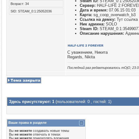
Steam ID:
STEAM_0:1:2505203
Возраст: 34
Сервер:
HALF-LIFE 2 FOREVER 
Дата и время:
07.06.15 01:03
SID: STEAM_0:1:25052036
Карта:
sg_coop_overwatch_b3
Ссылка на демку:
Тут ссылка
Ник админа:
SOLO
Steam ID:
STEAM_0:1:3549907
Описание нарушения:
Админи
С уважением, Никита
Regards, Nikita
Последний раз редактировалось mOjO; 23.0
Здесь присутствуют: 1
(пользователей: 0 , гостей: 1)
Ваши права в разделе
Вы
не можете
создавать новые темы
Вы
не можете
отвечать в темах
Вы
не можете
прикреплять вложения