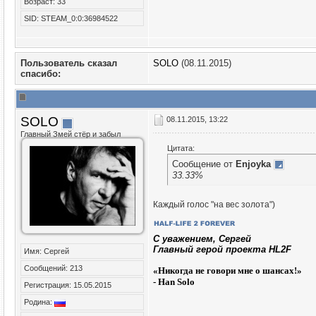
Возраст: 33
SID: STEAM_0:0:36984522
Пользователь сказал
SOLO
(08.11.2015)
cпасибо:
SOLO
08.11.2015, 13:22
Главный Змей стёр и забыл
Цитата:
Сообщение от
Enjoyka
33.33%
Каждый голос "на вес золота")
C уважением, Сергей
Главный герой проекта HL2F
Имя: Сергей
Сообщений: 213
«
Никогда не говори мне о шансах!»
- Han Solo
Регистрация: 15.05.2015
Родина: