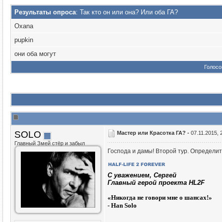
Результаты опроса
: Так кто он или она? Или оба ГА?
Oxana
pupkin
они оба могут
Голос
SOLO
Мастер или Красотка ГА? -
07.11.2015, 
Главный Змей стёр и забыл
Господа и дамы! Второй тур. Определите
C уважением, Сергей
Главный герой проекта HL2F
«
Никогда не говори мне о шансах!»
- Han Solo