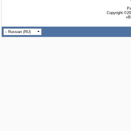
Ра
Copyright ©20
vB