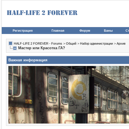
Регистрация
Главная
Форум
Баны
Ст
HALF-LIFE 2 FOREVER - Forums
>
Общий
>
Набор администрации
>
Архив
Мастер или Красотка ГА?
Важная информация