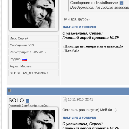
Сообщение от
Installserver
Воздержался. Не люблю голосова
Ну и зря, фуррь)
C уважением, Сергей
Главный герой проекта HL2F
Имя: Сергей
Сообщений: 213
«
Никогда не говори мне о шансах!»
- Han Solo
Регистрация: 15.05.2015
Родина:
Адрес: Москва
SID: STEAM_0:1:35499077
SOLO
13.11.2015, 22:41
Главный Змей стёр и забыл
Остались ровно сутки) Мей би....)
C уважением, Сергей
Главный герой проекта HL2F