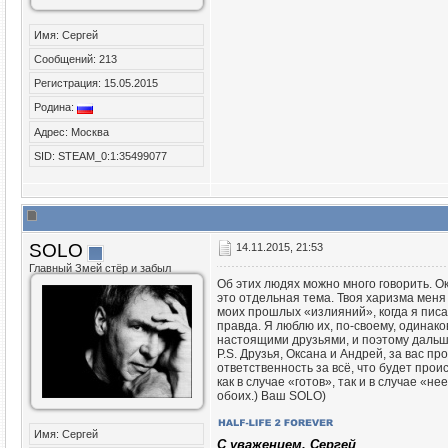
Имя: Сергей
Сообщений: 213
Регистрация: 15.05.2015
Родина:
Адрес: Москва
SID: STEAM_0:1:35499077
SOLO
14.11.2015, 21:53
Главный Змей стёр и забыл
Об этих людях можно много говорить. О
это отдельная тема. Твоя харизма меня
моих прошлых «излияний», когда я писал
правда. Я люблю их, по-своему, одинако
настоящими друзьями, и поэтому дальше 
P.S. Друзья, Оксана и Андрей, за вас п
ответственность за всё, что будет прои
как в случае «готов», так и в случае «н
обоих.) Ваш SOLO)
Имя: Сергей
C уважением, Сергей