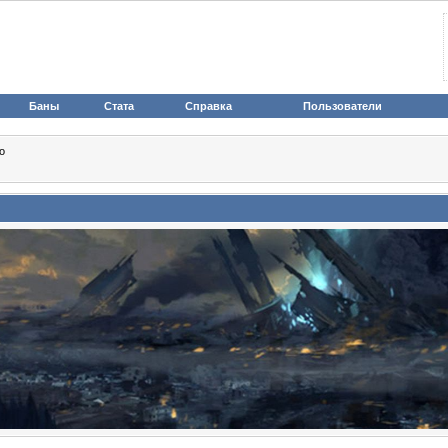
Баны
Стата
Справка
Пользователи
о