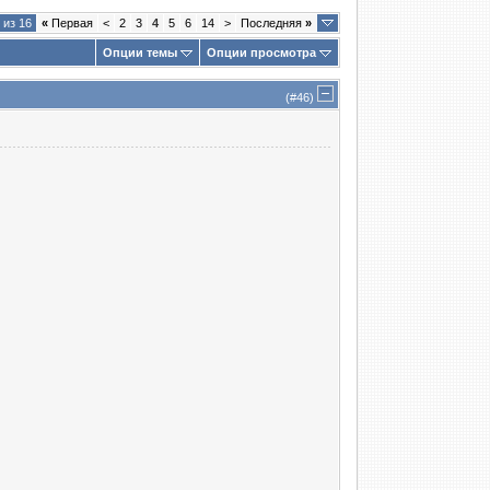
 из 16
«
Первая
<
2
3
4
5
6
14
>
Последняя
»
Опции темы
Опции просмотра
(#
46
)