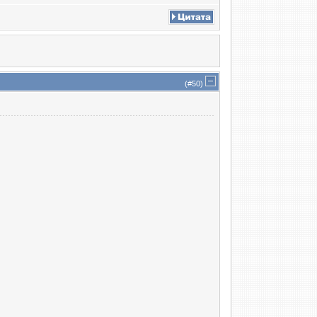
(#
50
)