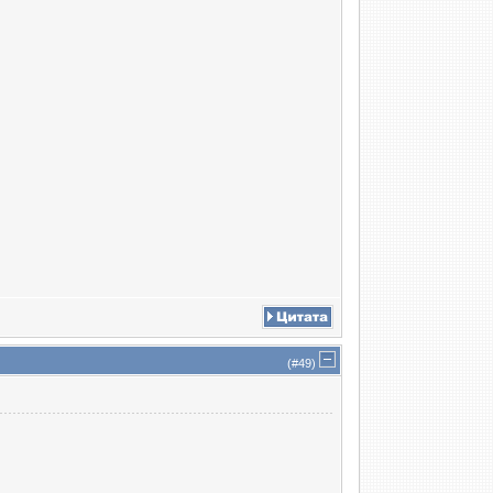
(#
49
)