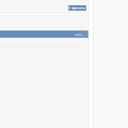
(#
48
)