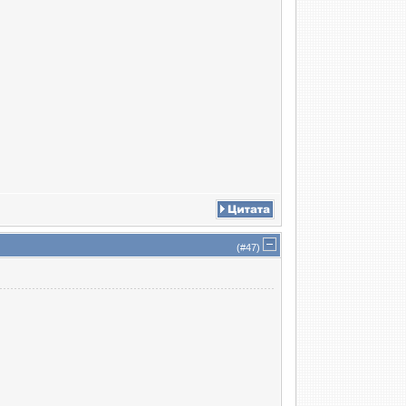
(#
47
)