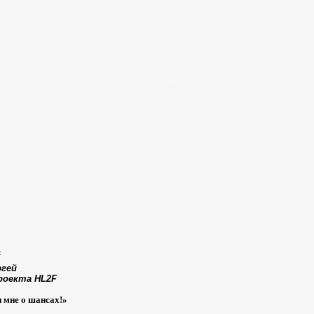
ргей
роекта HL2F
и мне о шансах!»