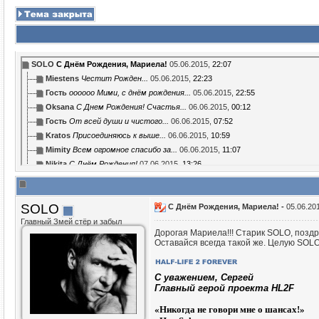
SOLO
С Днём Рождения, Мариела!
05.06.2015,
22:07
Miestens
Честит Рожден...
05.06.2015,
22:23
Гость
оооооо Мими, с днём рождения...
05.06.2015,
22:55
Oksana
С Днем Рождения! Счастья...
06.06.2015,
00:12
Гость
От всей души и чистого...
06.06.2015,
07:52
Kratos
Присоединяюсь к выше...
06.06.2015,
10:59
Mimity
Всем огромное спасибо за...
06.06.2015,
11:07
Nikita
С Днём Рождения!
07.06.2015,
13:26
SOLO
С Днём Рождения, Мариела! -
05.06.20
Главный Змей стёр и забыл
Дорогая Мариела!!! Старик SOLO, поздр
Оставайся всегда такой же. Целую SOLO
C уважением, Сергей
Главный герой проекта HL2F
«
Никогда не говори мне о шансах!»