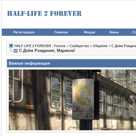
Регистрация
Главная
Форум
Баны
Ст
HALF-LIFE 2 FOREVER - Forums
>
Сообщество
>
Общение
>
С Днём Рожден
С Днём Рождения, Мариела!
Важная информация