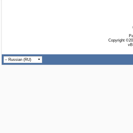
Ра
Copyright ©20
vB