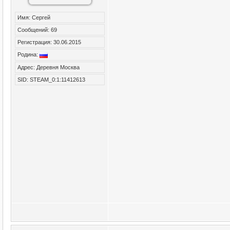
Night Vobl@
НГ на Сервере у...
10.07.2017,
14:24
Night Vobl@
Обзорчик ))
14.07.2017,
00:34
Имя: Сергей
БУЙНЫЙ
https://www.youtube.com/watch?...
08.11.2017,
00:25
Сообщений: 69
Night Vobl@
Компания Mundfish занимается...
01.06.2018,
00:57
Регистрация: 30.06.2015
Night Vobl@
Новая карта --продолжение ...
03.06.2021,
15:16
Родина:
Адрес: Деревня Москва
SID: STEAM_0:1:11412613