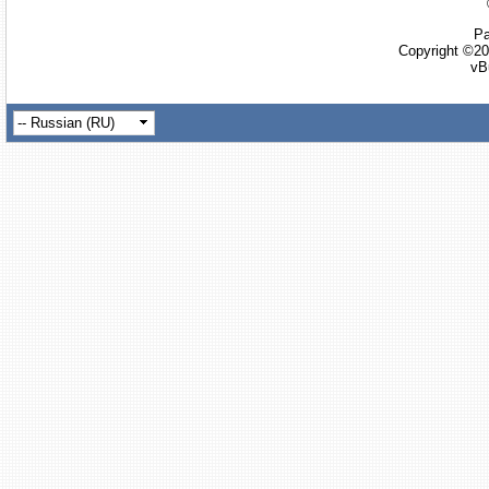
Ра
Copyright ©20
vB