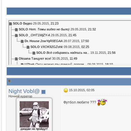
SOLO
Видео
29.05.2015,
21:23
SOLO
Нет. Темы видео не было)
29.05.2015,
21:32
SOLO
_OHT1WjZY-A
29.05.2015,
21:45
Dr. House
2owYqR0EGAA
28.07.2015,
17:50
SOLO
VXOK92GZohk
09.08.2015,
02:25
SOLO
Всё собираюсь надпись на...
19.11.2015,
21:56
Oksana
Танцуют все!
30.05.2015,
11:49
UZbek
Окси можно ты танцуй, потом...
09.08.2015,
18:10
SOLO
Последнее предупреждение!
09.08.2015,
20:01
Гость
qkqeITq78Wk
30.05.2015,
13:24
Alex [Bot]
Перемещение
01.08.2015,
14:31
UZbek
хехе.. а папуля есть папуля..?
09.08.2015,
18:04
Night Vobl@
15.10.2015, 02:05
UZbek
а бабуля и дедуля? -)
09.08.2015,
18:08
Ночной куратор
Enjoyka
bcENL_Vdoqw
14.09.2015,
12:06
Футбол любите ???
Гость
Rgox84KE7iY
17.09.2015,
13:15
Mimity
FTC8DRUKqC8
18.09.2015,
21:08
Night Vobl@
Футбол любите ??? :co: ...
15.10.2015,
02:05
Night Vobl@
Хороший фильм ))
21.11.2015,
03:10
Night Vobl@
Ребят хочу спросить а как у...
26.08.2016,
02:11