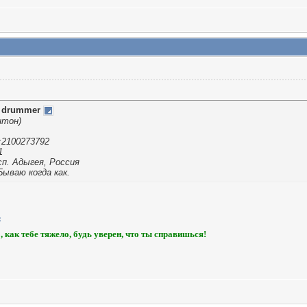
т
drummer
нтон)
:2100273792
1
сп. Адыгея, Россия
 Бываю когда как.
, как тебе тяжело, будь уверен, что ты справишься!