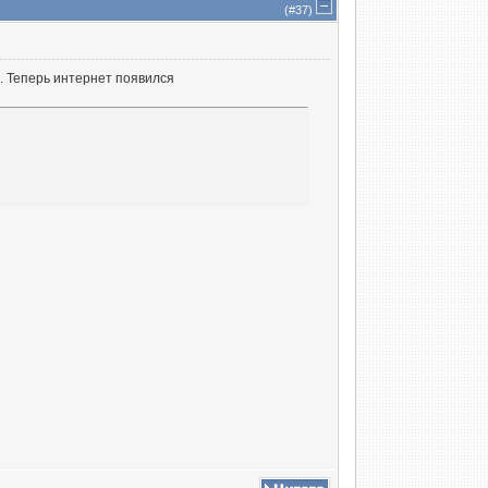
(#
37
)
о. Теперь интернет появился