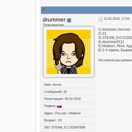
drummer
12.02.2016, 17:54
Пользователь
1) drummer (Антон)
2) 23
3) STEAM_0:0:2100
4) drummer0111
5) Майкоп, Респ. Ад
6) 2-4 ч/день. Бываю
Последний раз редакт
Имя: Антон
Сообщений: 20
Регистрация: 06.02.2016
Родина:
Адрес: Россия, г.Майкоп
Возраст: 33
SID: STEAM_0:1:162807999