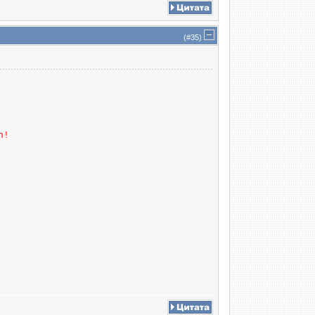
(#
35
)
n!