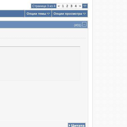
Страница 3 из 4
<
1
2
3
4
>
Опции темы
Опции просмотра
(#
31
)