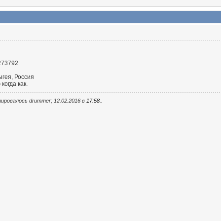
273792
ыгея, Россия
 когда как.
ировалось drummer; 12.02.2016 в
17:58
..