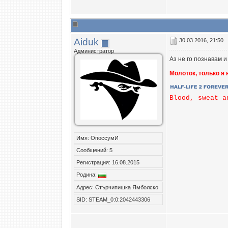
Aiduk
30.03.2016, 21:50
Администратор
Аз не го познавам и
Молоток, только я
Blood, sweat a
Имя: ОпоссумИ
Сообщений: 5
Регистрация: 16.08.2015
Родина:
Адрес: Стърчипишка Ямболско
SID: STEAM_0:0:2042443306