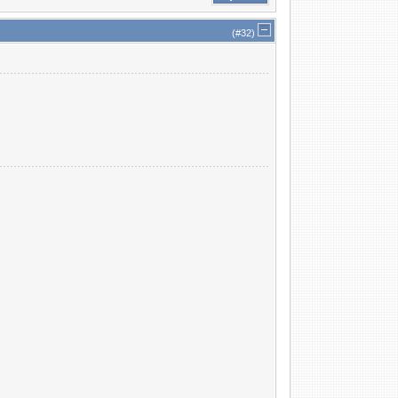
(#
32
)