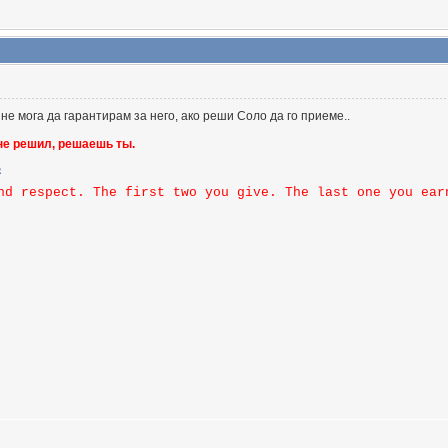
 не мога да гарантирам за него, ако реши Соло да го приеме..
 не решил, решаешь ты.
nd respect. The first two you give. The last one you ear