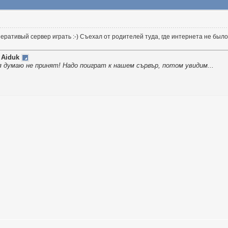
перативый сервер играть :-) Съехал от родителей туда, где интернета не был
т
Aiduk
я думаю не принят! Надо поиграт к нашем сървър, потом увидим...