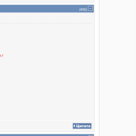
(#
36
)
n!