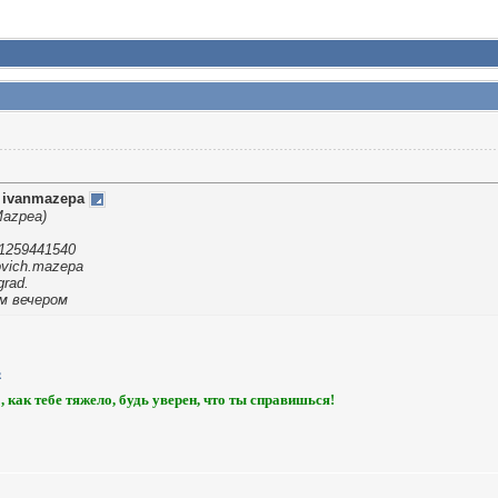
т
ivanmazepa
Mazpea)
1259441540
ovich.mazepa
grad.
ом вечером
, как тебе тяжело, будь уверен, что ты справишься!