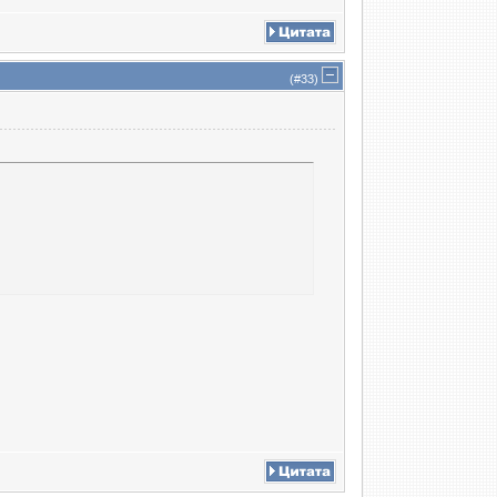
(#
33
)