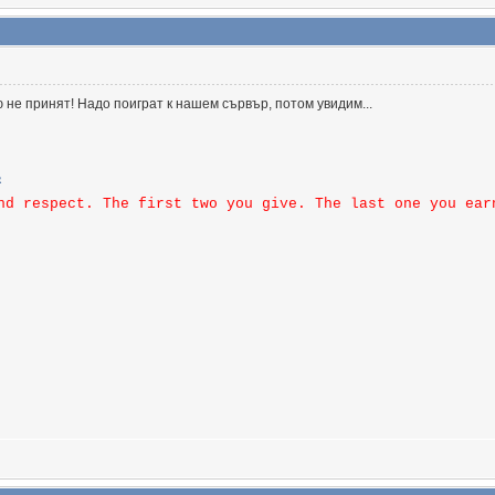
ю не принят! Надо поиграт к нашем сървър, потом увидим...
nd respect. The first two you give. The last one you ear