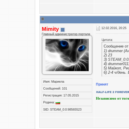
Mimity
12.02.2016, 20:25
Главный администратор портала
Цитата:
Сообщение о
1) drummer (А
2) 23
3) STEAM_0:0
4) drummer011
5) Майкоп, Ре
6) 2-4 ч/день.
Имя: Мариела
Принят
Сообщений: 101
Регистрация: 17.05.2015
Независимо от того
Родина:
SID: STEAM_0:0:98565523