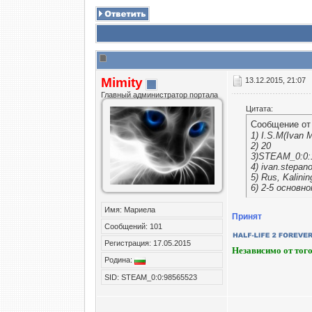
Mimity
13.12.2015, 21:07
Главный администратор портала
Цитата:
Сообщение о
1) I.S.M(Ivan 
2) 20
3)STEAM_0:0:
4) ivan.stepan
5) Rus, Kalinin
6) 2-5 основн
Имя: Мариела
Принят
Сообщений: 101
Регистрация: 17.05.2015
Независимо от того
Родина:
SID: STEAM_0:0:98565523