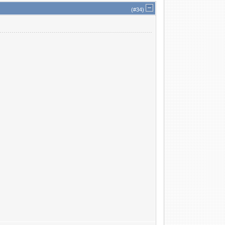
(#
34
)