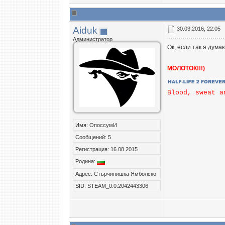
Aiduk
30.03.2016, 22:05
Администратор
Ок, если так я дума
МОЛОТОК!!!)
Blood, sweat a
Имя: ОпоссумИ
Сообщений: 5
Регистрация: 16.08.2015
Родина:
Адрес: Стърчипишка Ямболско
SID: STEAM_0:0:2042443306