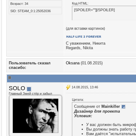
Код HTML:
Возраст: 34
[SPOILER=""][/SPOILER]
SID: STEAM_0:1:25052036
(для вставки картинок)
С уважением, Никита
Regards, Nikita
Пользователь сказал
Oksana
(01.08.2015)
cпасибо:
SOLO
14.08.2015, 13:46
Главный Змей стёр и забыл
Цитата:
Сообщение от
Mainkiller
Дизайнер для проекта
Условия:
У вас должен быть микро
Вы должны знать работу г
Вам даётся "испытательный