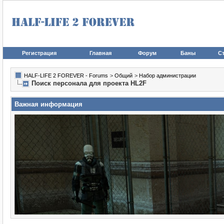
Регистрация
Главная
Форум
Баны
Ст
HALF-LIFE 2 FOREVER - Forums
>
Общий
>
Набор администрации
Поиск персонала для проекта HL2F
Важная информация