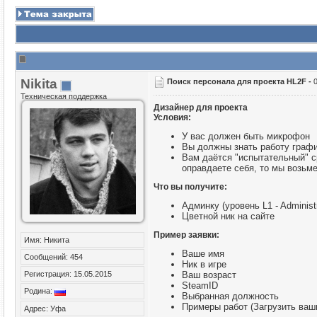
Nikita
Поиск персонала для проекта HL2F -
Техническая поддержка
Дизайнер для проекта
Условия:
У вас должен быть микрофон
Вы должны знать работу графи
Вам даётся "испытательный" ср
оправдаете себя, то мы возьме
Что вы получите:
Админку (уровень L1 - Administ
Цветной ник на сайте
Пример заявки:
Имя: Никита
Ваше имя
Сообщений: 454
Ник в игре
Регистрация: 15.05.2015
Ваш возраст
SteamID
Родина:
Выбранная должность
Примеры работ (Загрузить ваш
Адрес: Уфа