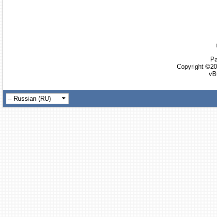
Ра
Copyright ©20
vB