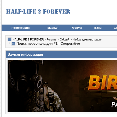
Регистрация
Главная
Форум
Баны
Ст
HALF-LIFE 2 FOREVER - Forums
>
Общий
>
Набор администрации
Поиск персонала для #1 | Cooperative
Важная информация