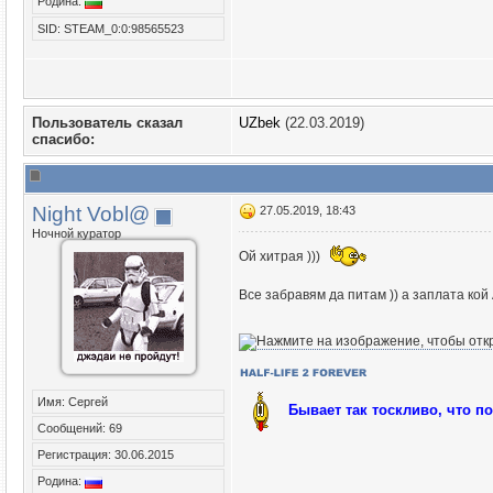
Родина:
SID: STEAM_0:0:98565523
Пользователь сказал
UZbek
(22.03.2019)
cпасибо:
Night Vobl@
27.05.2019, 18:43
Ночной куратор
Ой хитрая )))
Все забравям да питам )) а заплата ко
Имя: Сергей
Бывает так тоскливо, что п
Сообщений: 69
Регистрация: 30.06.2015
Родина: