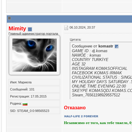
Mimity
06.10.2024, 20:37
Главный администратор портала
Цитата:
Сообщение от
komastr
GAME ID : dj.komas
NAMÖE : komas
COUNTRY TURKİYE
AGE 32
INSTAGRAM KOMASOFFICIAL
FACEBOOK KOMAS IRMAK
CIVILIZATIONAL STATUS : SING
MY HOLIDAY DAYS SATURDAY 
Имя: Мариела
ONLINE TIME EVENING 22:00
Сообщений: 101
SKEYPE KOMASQDJ.KOMAS.C
Steam_76561198929557512
Регистрация: 17.05.2015
Родина:
Отказано
SID: STEAM_0:0:98565523
Независимо от того, как тебе тяжело, 