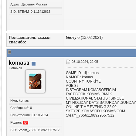
Адрес: Деревня Москва
SID: STEAM_0:1:11412613
Пользователь сказал
Grovyle
(13.02.2021)
cпасибо:
komastr
03.10.2024, 22:05
Новичок
GAME ID : dj.komas
NAMÖE : komas
COUNTRY TURKİYE
AGE 32
INSTAGRAM KOMASOFFICIAL
FACEBOOK KOMAS IRMAK
CIVILIZATIONAL STATUS : SINGLE
Имя: komas
MY HOLIDAY DAYS SATURDAY .SUNDAY
ONLINE TIME EVENING 22:00
Сообщений: 0
SKEYPE KOMASQDJ.KOMAS.COM
Регистрация: 01.10.2024
Steam_76561198929557512
Родина:
SID: Steam_76561198929557512