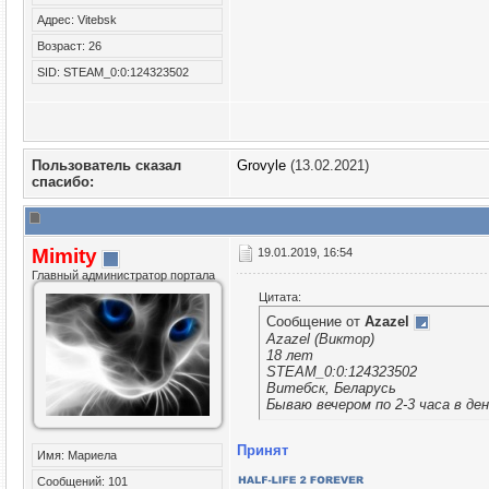
Адрес: Vitebsk
Возраст: 26
SID: STEAM_0:0:124323502
Пользователь сказал
Grovyle
(13.02.2021)
cпасибо:
Mimity
19.01.2019, 16:54
Главный администратор портала
Цитата:
Сообщение от
Azazel
Azazel (Виктор)
18 лет
STEAM_0:0:124323502
Витебск, Беларусь
Бываю вечером по 2-3 часа в де
Принят
Имя: Мариела
Сообщений: 101