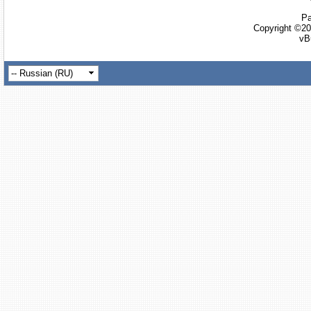
Ра
Copyright ©20
vB