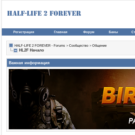
Регистрация
Главная
Форум
Баны
Ст
HALF-LIFE 2 FOREVER - Forums
>
Сообщество
>
Общение
HL2F Начало
Важная информация