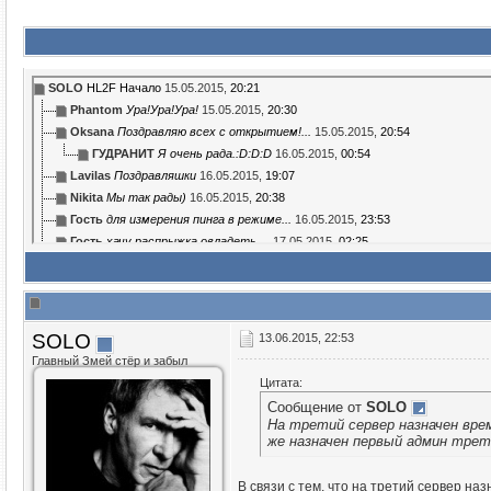
SOLO
HL2F Начало
15.05.2015,
20:21
Phantom
Ура!Ура!Ура!
15.05.2015,
20:30
Oksana
Поздравляю всех с открытием!...
15.05.2015,
20:54
ГУДРАНИТ
Я очень рада.:D:D:D
16.05.2015,
00:54
Lavilas
Поздравляшки
16.05.2015,
19:07
Nikita
Мы так рады)
16.05.2015,
20:38
Гость
для измерения пинга в режиме...
16.05.2015,
23:53
Гость
хачу распрыжка овладеть,...
17.05.2015,
02:25
Гость
Майн, как ты смотришь на то,...
17.05.2015,
21:28
Nikita
Synergy можно поднять, Black...
17.05.2015,
22:19
Гость
сюда возможно просто не...
17.05.2015,
22:41
Nikita
Хорошо, посмотрю обе. На...
17.05.2015,
22:49
SOLO
13.06.2015, 22:53
Гость
не, и SynergyMod и BlackMesa...
17.05.2015,
22:52
Главный Змей стёр и забыл
Nikita
Только на Windowzzz ...
18.05.2015,
20:59
Цитата:
Гость
по коопу вот что у меня есть...
17.05.2015,
23:38
Сообщение от
SOLO
Nyashnitelny
:bx::az:
18.05.2015,
11:18
На третий сервер назначен вре
Nyashnitelny
Кто о чем:D
18.05.2015,
11:43
же назначен первый админ трет
Гость
После того как проект ВБ...
18.05.2015,
16:23
Гость
мне будет проще у себя дома....
19.05.2015,
14:42
В связи с тем, что на третий сервер н