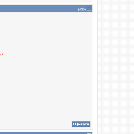
(#
36
)
n!