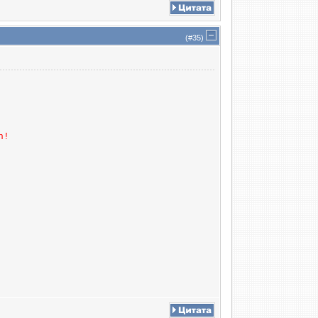
(#
35
)
n!