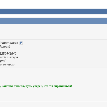
т
ivanmazepa
Mazpea)
1259441540
ovich.mazepa
grad.
ом вечером
, как тебе тяжело, будь уверен, что ты справишься!