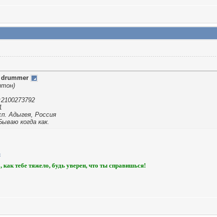
т
drummer
нтон)
:2100273792
1
сп. Адыгея, Россия
 Бываю когда как.
, как тебе тяжело, будь уверен, что ты справишься!