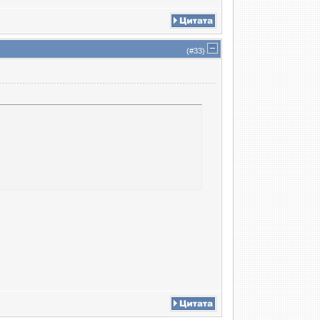
(#
33
)