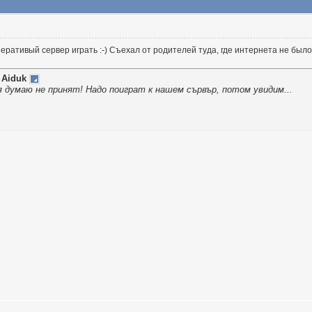
перативый сервер играть :-) Съехал от родителей туда, где интернета не был
т
Aiduk
я думаю не принят! Надо поиграт к нашем сървър, потом увидим...