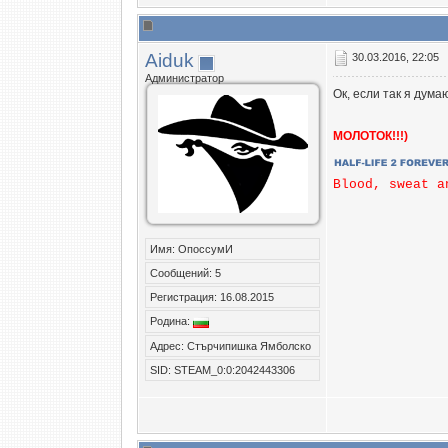
Aiduk
30.03.2016, 22:05
Администратор
Ок, если так я дума
МОЛОТОК!!!)
Blood, sweat a
Имя: ОпоссумИ
Сообщений: 5
Регистрация: 16.08.2015
Родина:
Адрес: Стърчипишка Ямболско
SID: STEAM_0:0:2042443306