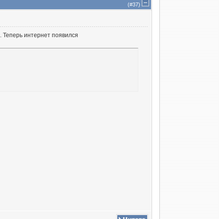
(#
37
)
о. Теперь интернет появился