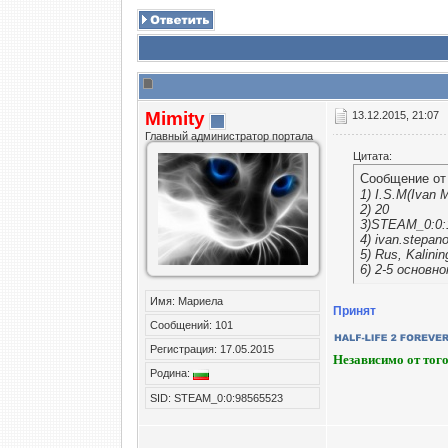
Mimity
13.12.2015, 21:07
Главный администратор портала
Цитата:
Сообщение о
1) I.S.M(Ivan 
2) 20
3)STEAM_0:0:
4) ivan.stepan
5) Rus, Kalinin
6) 2-5 основн
Имя: Мариела
Принят
Сообщений: 101
Регистрация: 17.05.2015
Независимо от того
Родина:
SID: STEAM_0:0:98565523