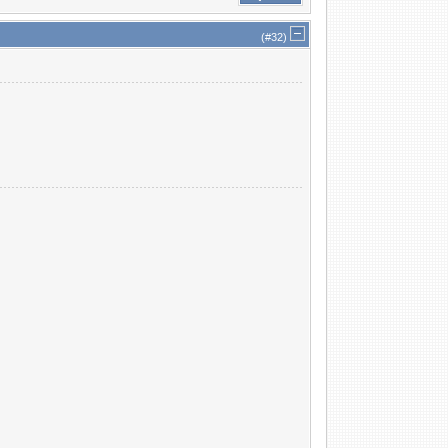
(#
32
)