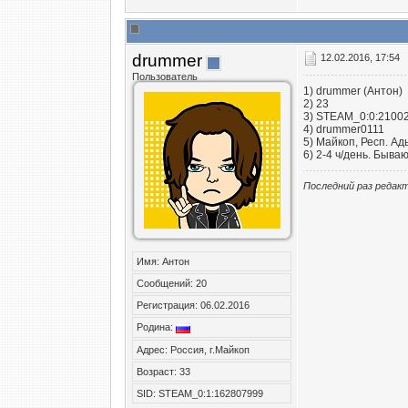
drummer
12.02.2016, 17:54
Пользователь
1) drummer (Антон)
2) 23
3) STEAM_0:0:2100
4) drummer0111
5) Майкоп, Респ. Ад
6) 2-4 ч/день. Бываю
Последний раз редакт
Имя: Антон
Сообщений: 20
Регистрация: 06.02.2016
Родина:
Адрес: Россия, г.Майкоп
Возраст: 33
SID: STEAM_0:1:162807999