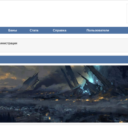
Баны
Стата
Справка
Пользователи
инистрации