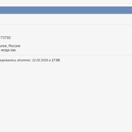
273792
ыгея, Россия
 когда как.
ировалось drummer; 12.02.2016 в
17:58
..