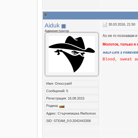
Aiduk
30.03.2016, 21:50
Администратор
Аз не го познавам и
Молоток, только я
Blood, sweat a
Имя: ОпоссумИ
Сообщений: 5
Регистрация: 16.08.2015
Родина:
Адрес: Стърчипишка Ямболско
SID: STEAM_0:0:2042443306