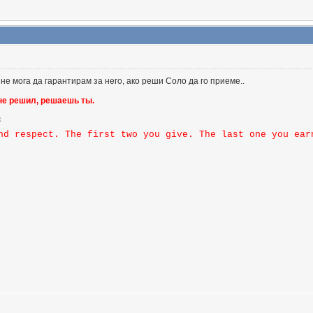
 не мога да гарантирам за него, ако реши Соло да го приеме..
 не решил, решаешь ты.
nd respect. The first two you give. The last one you ear