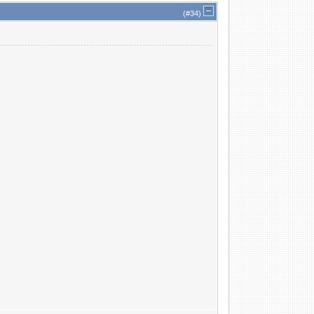
(#
34
)