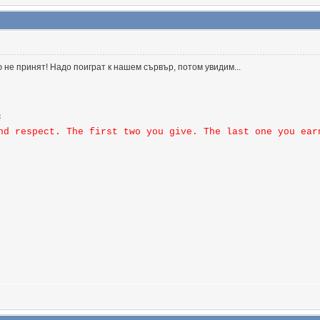
ю не принят! Надо поиграт к нашем сървър, потом увидим...
nd respect. The first two you give. The last one you ear