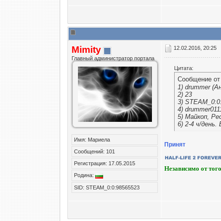
Mimity
12.02.2016, 20:25
Главный администратор портала
Цитата:
Сообщение о
1) drummer (А
2) 23
3) STEAM_0:0
4) drummer011
5) Майкоп, Ре
6) 2-4 ч/день.
Имя: Мариела
Принят
Сообщений: 101
Регистрация: 17.05.2015
Независимо от того
Родина:
SID: STEAM_0:0:98565523