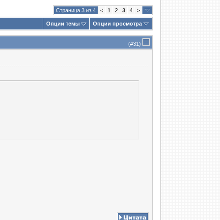
Страница 3 из 4
<
1
2
3
4
>
Опции темы
Опции просмотра
(#
31
)