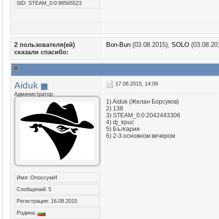
SID: STEAM_0:0:98565523
2 пользователя(ей)
Bon-Bun
(03.08.2015),
SOLO
(03.08.20
сказали cпасибо:
Aiduk
17.08.2015, 14:09
Администратор
1) Aiduk (Желан Борсуков)
2) 138
3) STEAM_0:0:2042443306
4) dj_kpuc
5) България
6) 2-3 основном вечером
Имя: ОпоссумИ
Сообщений: 5
Регистрация: 16.08.2015
Родина: