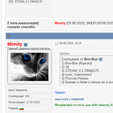
SID: STEAM_0:1:79940175
2 пользователя(ей)
Mimity
(03.08.2015),
SOLO
(03.08.201
сказали cпасибо:
Mimity
03.08.2015, 12:16
Главный администратор портала
Цитата:
Сообщение от
Bon-Bun
1) Bon-Bun (Кирилл)
2) 18.
3) STEAM_0:1:79940175
4) marc_marronnier2
5) Россия,Рязань.
6) Бываю и днём и ночью,но в ос
Имя: Мариела
Принят
Сообщений: 101
Регистрация: 17.05.2015
Независимо от того, как тебе тяжело, 
Родина: