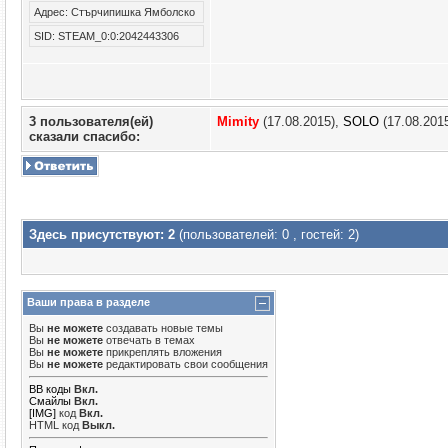
Адрес: Стърчипишка Ямболско
SID: STEAM_0:0:2042443306
3 пользователя(ей)
Mimity
(17.08.2015),
SOLO
(17.08.201
сказали cпасибо:
Здесь присутствуют: 2
(пользователей: 0 , гостей: 2)
Ваши права в разделе
Вы
не можете
создавать новые темы
Вы
не можете
отвечать в темах
Вы
не можете
прикреплять вложения
Вы
не можете
редактировать свои сообщения
BB коды
Вкл.
Смайлы
Вкл.
[IMG]
код
Вкл.
HTML код
Выкл.