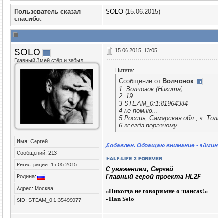
Пользователь сказал
SOLO
(15.06.2015)
cпасибо:
SOLO
15.06.2015, 13:05
Главный Змей стёр и забыл
Цитата:
Сообщение от
Волчонок
1. Волчонок (Никита)
2. 19
3 STEAM_0:1:81964384
4 не помню...
5 Россия, Самарская обл., г. Т
6 всегда поразному
Имя: Сергей
Добавлен. Обращаю внимание - админк
Сообщений: 213
Регистрация: 15.05.2015
C уважением, Сергей
Главный герой проекта HL2F
Родина:
Адрес: Москва
«
Никогда не говори мне о шансах!»
- Han Solo
SID: STEAM_0:1:35499077