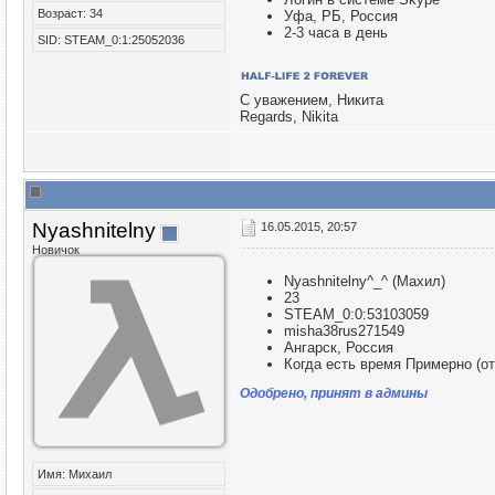
Возраст: 34
Уфа, РБ, Россия
2-3 часа в день
SID: STEAM_0:1:25052036
С уважением, Никита
Regards, Nikita
Nyashnitelny
16.05.2015, 20:57
Новичок
Nyashnitelny^_^ (Махил)
23
STEAM_0:0:53103059
misha38rus271549
Ангарск, Россия
Когда есть время Примерно (от
Одобрено, принят в админы
Имя: Михаил