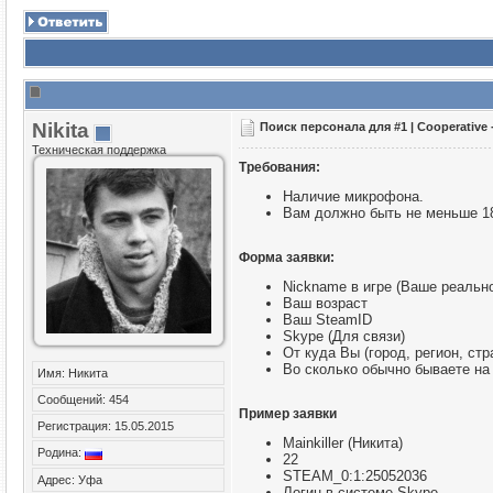
Nikita
Поиск персонала для #1 | Cooperative 
Техническая поддержка
Требования:
Наличие микрофона.
Вам должно быть не меньше 18
Форма заявки:
Nickname в игре (Ваше реальн
Ваш возраст
Ваш SteamID
Skype (Для связи)
От куда Вы (город, регион, стр
Во сколько обычно бываете на
Имя: Никита
Сообщений: 454
Пример заявки
Регистрация: 15.05.2015
Mainkiller (Никита)
Родина:
22
STEAM_0:1:25052036
Адрес: Уфа
Логин в системе Skype