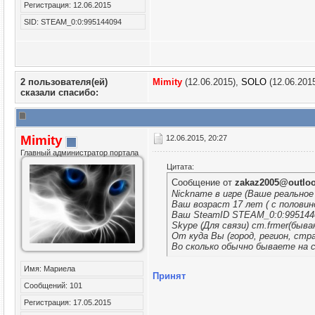
Регистрация: 12.06.2015
SID: STEAM_0:0:995144094
2 пользователя(ей)
Mimity
(12.06.2015),
SOLO
(12.06.201
сказали cпасибо:
Mimity
12.06.2015, 20:27
Главный администратор портала
Цитата:
Сообщение от
zakaz2005@outlo
Nickname в игре (Ваше реальное
Ваш возраст 17 лет ( с половин
Ваш SteamID STEAM_0:0:995144
Skype (Для связи) cm.frmer(быва
От куда Вы (город, регион, стр
Во сколько обычно бываете на се
Имя: Мариела
Принят
Сообщений: 101
Регистрация: 17.05.2015