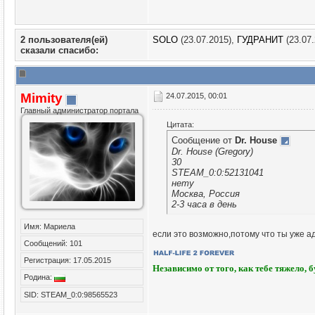
2 пользователя(ей)
SOLO
(23.07.2015),
ГУДРАНИТ
(23.07.
сказали cпасибо:
Mimity
24.07.2015, 00:01
Главный администратор портала
Цитата:
Сообщение от
Dr. House
Dr. House (Gregory)
30
STEAM_0:0:52131041
нету
Москва, Россия
2-3 часа в день
Имя: Мариела
если это возможно,потому что ты уже а
Сообщений: 101
Регистрация: 17.05.2015
Независимо от того, как тебе тяжело, 
Родина:
SID: STEAM_0:0:98565523