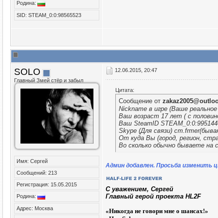
Родина:
SID: STEAM_0:0:98565523
SOLO
12.06.2015, 20:47
Главный Змей стёр и забыл
Цитата:
Сообщение от
zakaz2005@outlo
Nickname в игре (Ваше реальное
Ваш возраст 17 лет ( с половин
Ваш SteamID STEAM_0:0:995144
Skype (Для связи) cm.frmer(быва
От куда Вы (город, регион, стр
Во сколько обычно бываете на се
Имя: Сергей
Админ добавлен. Просьба изменить ц
Сообщений: 213
Регистрация: 15.05.2015
C уважением, Сергей
Главный герой проекта HL2F
Родина:
Адрес: Москва
«
Никогда не говори мне о шансах!»