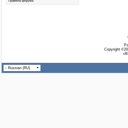
Правила форума
Ра
Copyright ©20
vB