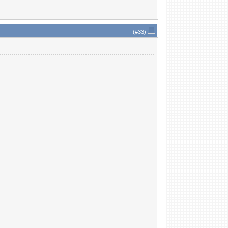
(#
33
)