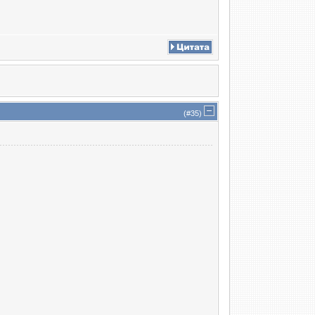
(#
35
)