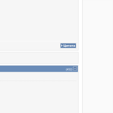
(#
32
)