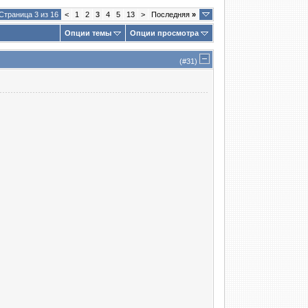
Страница 3 из 16
<
1
2
3
4
5
13
>
Последняя
»
Опции темы
Опции просмотра
(#
31
)