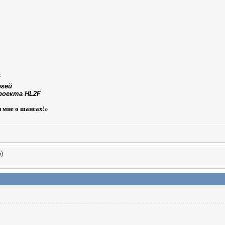
ргей
роекта HL2F
и мне о шансах!»
)