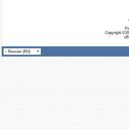
Ра
Copyright ©20
vB