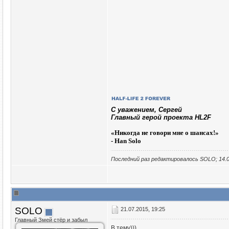
C уважением, Сергей
Главный герой проекта HL2F
«
Никогда не говори мне о шансах!»
- Han Solo
Последний раз редактировалось SOLO; 14.0
SOLO
21.07.2015, 19:25
Главный Змей стёр и забыл
В тему)))