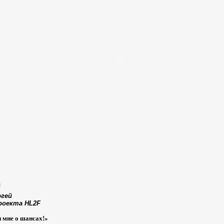
14.07.2015,
23:44
мах
ргей
,
05:14
роекта HL2F
и мне о шансах!»