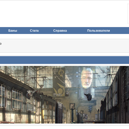
Баны
Стата
Справка
Пользователи
о