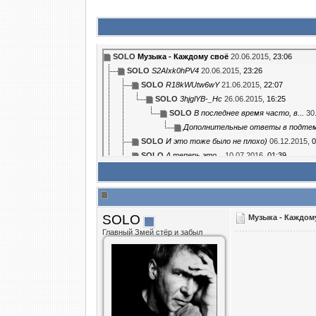
SOLO
Музыка - Каждому своё
20.06.2015,
23:06
SOLO
S2AIxk0hPV4
20.06.2015,
23:26
SOLO
R18kWUtw6wY
21.06.2015,
22:07
SOLO
3hjglYB-_Hc
26.06.2015,
16:25
SOLO
В последнее время часто, в...
30
Дополнительные ответы в подте
SOLO
И это тоже было не плохо)
06.12.2015,
0
SOLO
А теперь это...
10.07.2016,
01:39
Mimity
леле...:ay:....очень очень...
21.06.2015,
02:11
Night Vobl@
GoGaGi_0j3Q
30.06.2015,
14:54
Oksana
Morandi
30.06.2015,
19:45
Mimity
AJtDXIazrMo
30.06.2015,
20:25
SOLO
Музыка - Каждом
Гость
божественно.
30.06.2015,
20:41
Главный Змей стёр и забыл
Oksana
CdXesX6mYUE&feature=player_det...
03.07.2
Mimity
m65jhGwtWrg
11.07.2015,
15:26
Mimity
K5KAc5CoCuk DF3XjEhJ40Y
11.07.2015,
16:0
SOLO
..."Я знаю"......
11.07.2015,
23:58
SOLO
Делай свой выбор......
12.07.2015,
00:21
SOLO
uPudE8nDog0
13.07.2015,
20:15