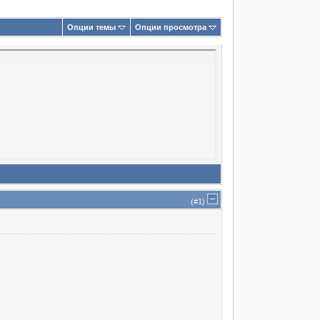
Опции темы
Опции просмотра
(#
1
)