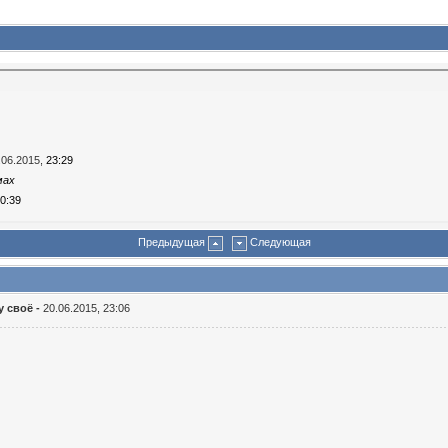
.06.2015,
23:29
мах
0:39
Предыдущая
Следующая
у своё -
20.06.2015, 23:06
015,
13:40
6